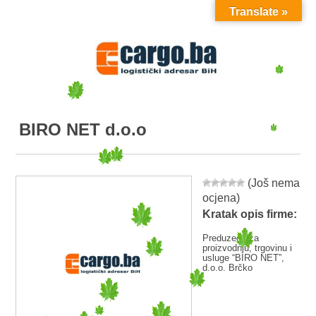
Translate »
MENU
BIRO NET d.o.o
(Još nema
ocjena)
Kratak opis firme:
Preduzeće za
proizvodnju, trgovinu i
usluge “BIRO NET”,
d.o.o. Brčko