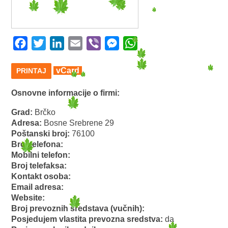
Facebook
Twitter
LinkedIn
Email
Viber
Messenger
WhatsApp
vCard
PRINTAJ
Osnovne informacije o firmi:
Grad:
Brčko
Adresa:
Bosne Srebrene 29
Poštanski broj:
76100
Broj telefona:
Mobilni telefon:
Broj telefaksa:
Kontakt osoba:
Email adresa:
Website:
Broj prevoznih sredstava (vučnih):
Posjedujem vlastita prevozna sredstva:
da