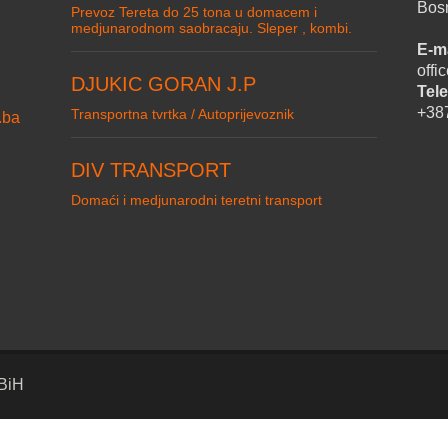
Bos
Prevoz Tereta do 25 tona u domacem i
medjunarodnom saobracaju. Sleper , kombi.
E-ma
off
DJUKIC GORAN J.P
Tele
+38
Transportna tvrtka / Autoprijevoznik
.ba
DIV TRANSPORT
Domaći i medjunarodni teretni transport
 BiH