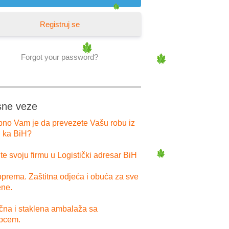
Registruj se
Forgot your password?
sne veze
bno Vam je da prevezete Vašu robu iz
i ka BiH?
e svoju firmu u Logistički adresar BiH
prema. Zaštitna odjeća i obuća za sve
ne.
ična i staklena ambalaža sa
pcem.