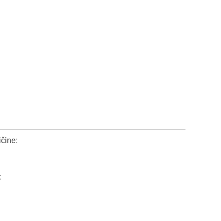
čine:
: