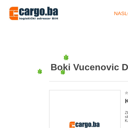
NASL
Boki Vucenovic 
K
Z
s
K