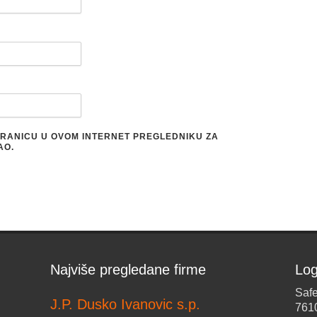
STRANICU U OVOM INTERNET PREGLEDNIKU ZA
AO.
Najviše pregledane firme
Log
Safe
J.P. Dusko Ivanovic s.p.
761