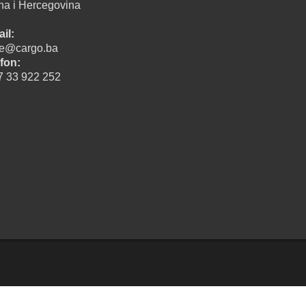
na i Hercegovina
il:
ice@cargo.ba
fon:
7 33 922 252