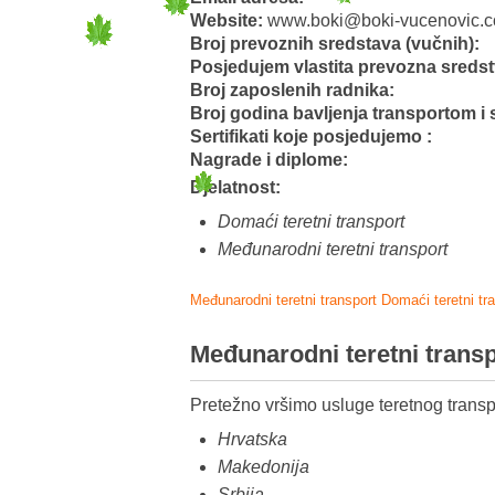
Website:
www.boki@boki-vucenovic.
Broj prevoznih sredstava (vučnih):
Posjedujem vlastita prevozna sreds
Broj zaposlenih radnika:
Broj godina bavljenja transportom i 
Sertifikati koje posjedujemo :
Nagrade i diplome:
Djelatnost:
Domaći teretni transport
Međunarodni teretni transport
Međunarodni teretni transport
Domaći teretni tr
Međunarodni teretni trans
Pretežno vršimo usluge teretnog transp
Hrvatska
Makedonija
Srbija