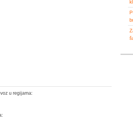
k
P
b
Z
š
voz u regijama:
a: