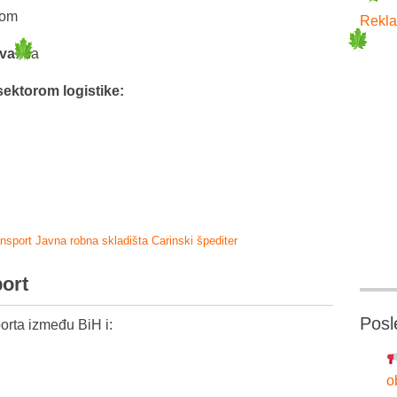
com
Rekla
tva:
da
sektorom logistike:
ansport
Javna robna skladišta
Carinski špediter
port
Posl
orta između BiH i:
o