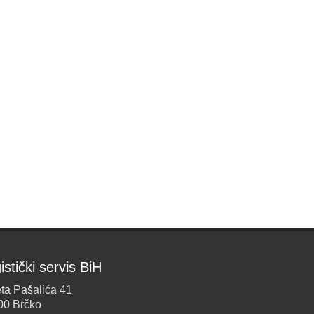
istički servis BiH
ta Pašalića 41
00 Brčko