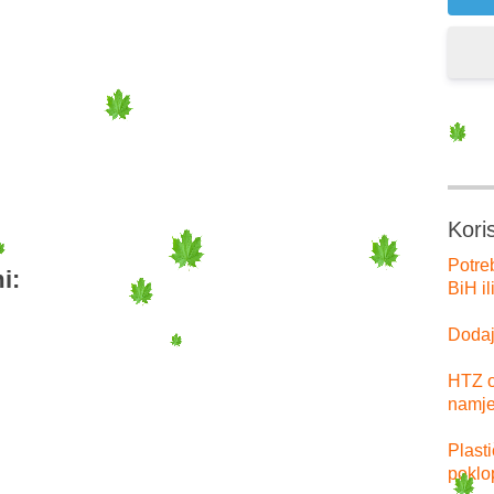
er
tsApp
Kori
Potre
i:
BiH il
Dodajt
HTZ o
namje
Plast
poklo