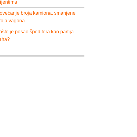
lijentima
ovećanje broja kamiona, smanjene
roja vagona
ašto je posao špeditera kao partija
aha?