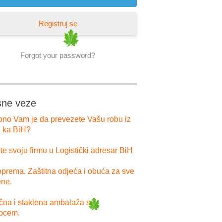
Registruj se
Forgot your password?
sne veze
bno Vam je da prevezete Vašu robu iz
i ka BiH?
e svoju firmu u Logistički adresar BiH
prema. Zaštitna odjeća i obuća za sve
ne.
ična i staklena ambalaža sa
pcem.