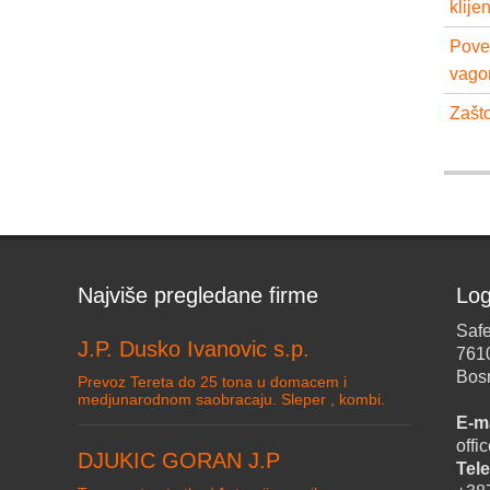
klije
Pove
vago
Zašto
Najviše pregledane firme
Log
Safe
J.P. Dusko Ivanovic s.p.
761
Bos
Prevoz Tereta do 25 tona u domacem i
medjunarodnom saobracaju. Sleper , kombi.
E-ma
off
DJUKIC GORAN J.P
Tele