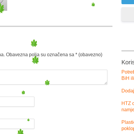
na.
Obavezna polja su označena sa
* (obavezno)
Kori
Potre
BiH il
Dodajt
HTZ o
namje
Plast
poklo