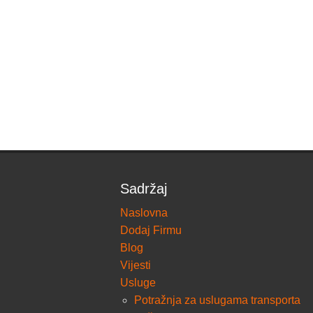
Sadržaj
Naslovna
Dodaj Firmu
Blog
Vijesti
Usluge
Potražnja za uslugama transporta