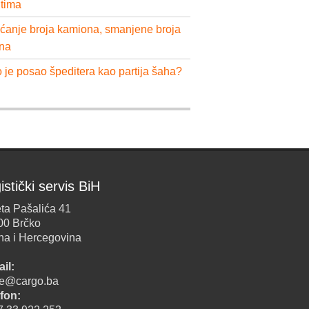
ntima
ćanje broja kamiona, smanjene broja
na
 je posao špeditera kao partija šaha?
istički servis BiH
ta Pašalića 41
00 Brčko
na i Hercegovina
il:
ice@cargo.ba
fon: