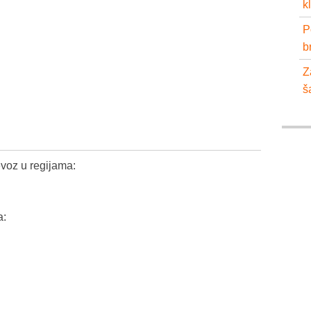
k
P
b
Z
š
voz u regijama:
a: