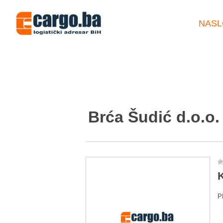
NASL
Brća Šudić d.o.o.
K
P