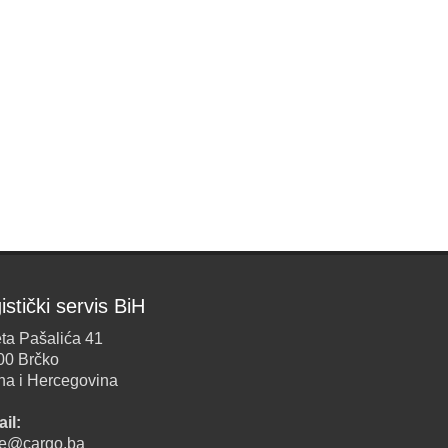
istički servis BiH
ta Pašalića 41
00 Brčko
na i Hercegovina
il:
ice@cargo.ba