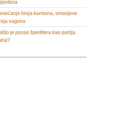
lijentima
ovećanje broja kamiona, smanjene
roja vagona
ašto je posao špeditera kao partija
aha?