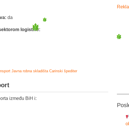
Rekla
tva:
da
sektorom logistike:
ansport
Javna robna skladišta
Carinski špediter
port
orta između BiH i:
Posl
o