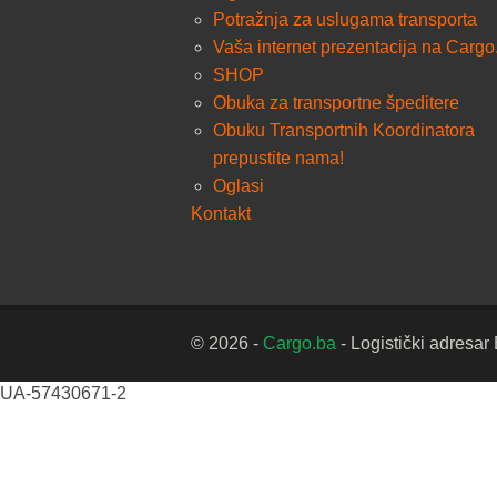
Potražnja za uslugama transporta
Vaša internet prezentacija na Cargo
SHOP
Obuka za transportne špeditere
Obuku Transportnih Koordinatora
prepustite nama!
Oglasi
Kontakt
© 2026 -
Cargo.ba
- Logistički adresar
UA-57430671-2