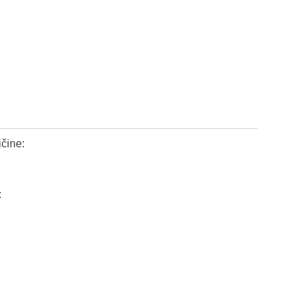
čine:
: