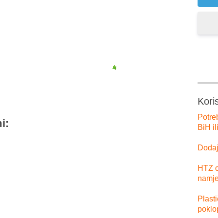
er
tsApp
Kori
Potre
i:
BiH il
Dodajt
HTZ o
namje
Plast
poklo