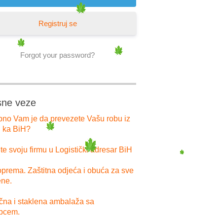
Registruj se
Forgot your password?
sne veze
bno Vam je da prevezete Vašu robu iz
i ka BiH?
e svoju firmu u Logistički adresar BiH
prema. Zaštitna odjeća i obuća za sve
ne.
ična i staklena ambalaža sa
pcem.