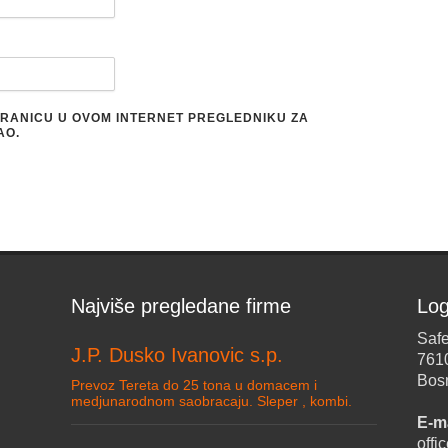
STRANICU U OVOM INTERNET PREGLEDNIKU ZA
AO.
Najviše pregledane firme
Log
Safe
J.P. Dusko Ivanovic s.p.
761
Bos
Prevoz Tereta do 25 tona u domacem i
medjunarodnom saobracaju. Sleper , kombi.
E-ma
off