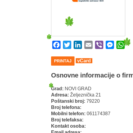
Facebook
Twitter
LinkedIn
Email
Viber
Messeng
Wha
vCard
PRINTAJ
Osnovne informacije o firm
Grad:
NOVI GRAD
Adresa:
Željeznička 21
Poštanski broj:
79220
Broj telefona:
Mobilni telefon:
061174387
Broj telefaksa:
Kontakt osoba:
Email adresa: