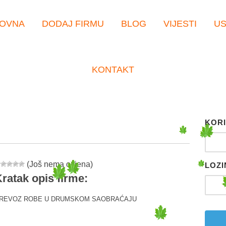
OVNA
DODAJ FIRMU
BLOG
VIJESTI
U
KONTAKT
KORI
(Još nema ocjena)
LOZI
ratak opis firme:
REVOZ ROBE U DRUMSKOM SAOBRAĆAJU