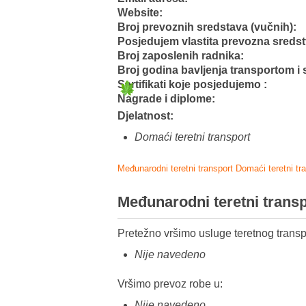
Website:
Broj prevoznih sredstava (vučnih):
Posjedujem vlastita prevozna sreds
Broj zaposlenih radnika:
Broj godina bavljenja transportom i 
Sertifikati koje posjedujemo :
Nagrade i diplome:
Djelatnost:
Domaći teretni transport
Međunarodni teretni transport
Domaći teretni tr
Međunarodni teretni trans
Pretežno vršimo usluge teretnog transp
Nije navedeno
Vršimo prevoz robe u:
Nije navedeno