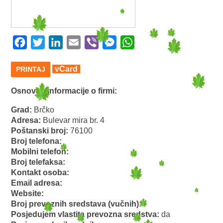
Facebook
Twitter
LinkedIn
Email
Viber
Messenger
WhatsApp
vCard
PRINTAJ
Osnovne informacije o firmi:
Grad:
Brčko
Adresa:
Bulevar mira br. 4
Poštanski broj:
76100
Broj telefona:
Mobilni telefon:
Broj telefaksa:
Kontakt osoba:
Email adresa:
Website:
Broj prevoznih sredstava (vučnih):
Posjedujem vlastita prevozna sredstva:
da