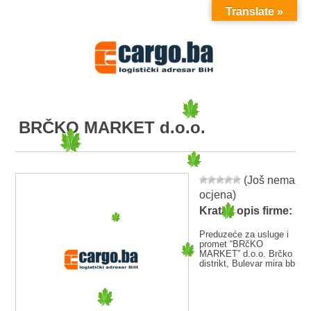
Translate »
MENU
BRČKO MARKET d.o.o.
(Još nema
ocjena)
Kratak opis firme:
Preduzeće za usluge i
promet “BRčKO
MARKET” d.o.o. Brčko
distrikt, Bulevar mira bb