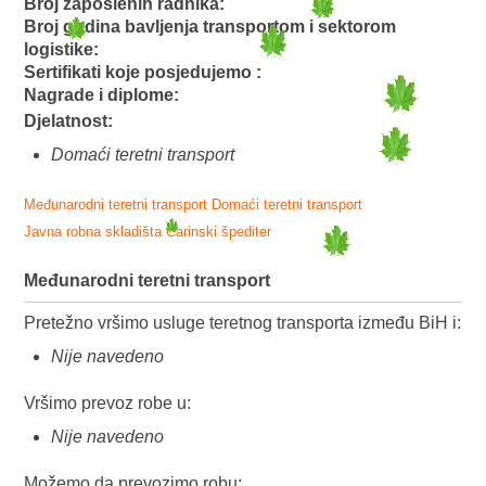
Broj zaposlenih radnika:
Broj godina bavljenja transportom i sektorom
logistike:
Sertifikati koje posjedujemo :
Nagrade i diplome:
Djelatnost:
Domaći teretni transport
Međunarodni teretni transport
Domaći teretni transport
Javna robna skladišta
Carinski špediter
Međunarodni teretni transport
Pretežno vršimo usluge teretnog transporta između BiH i:
Nije navedeno
Vršimo prevoz robe u:
Nije navedeno
Možemo da prevozimo robu: