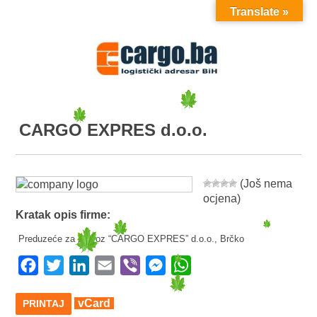
Translate »
MENU
CARGO EXPRES d.o.o.
(Još nema
ocjena)
Kratak opis firme:
Preduzeće za prevoz “CARGO EXPRES” d.o.o., Brčko
Facebook
Twitter
LinkedIn
Email
Viber
Messenger
WhatsApp
vCard
PRINTAJ