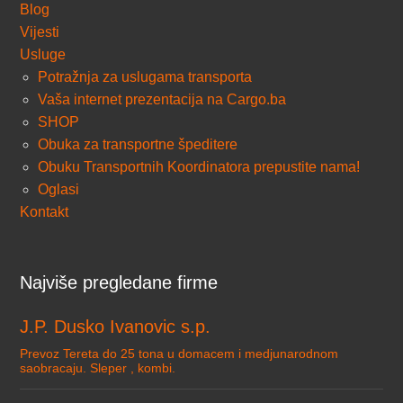
Blog
Vijesti
Usluge
Potražnja za uslugama transporta
Vaša internet prezentacija na Cargo.ba
SHOP
Obuka za transportne špeditere
Obuku Transportnih Koordinatora prepustite nama!
Oglasi
Kontakt
Najviše pregledane firme
J.P. Dusko Ivanovic s.p.
Prevoz Tereta do 25 tona u domacem i medjunarodnom
saobracaju. Sleper , kombi.