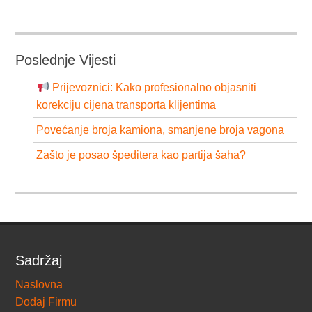
Poslednje Vijesti
Prijevoznici: Kako profesionalno objasniti
korekciju cijena transporta klijentima
Povećanje broja kamiona, smanjene broja vagona
Zašto je posao špeditera kao partija šaha?
Sadržaj
Naslovna
Dodaj Firmu