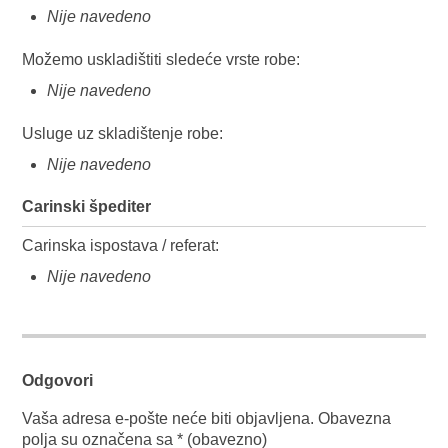
Nije navedeno
Možemo uskladištiti sledeće vrste robe:
Nije navedeno
Usluge uz skladištenje robe:
Nije navedeno
Carinski špediter
Carinska ispostava / referat:
Nije navedeno
Odgovori
Vaša adresa e-pošte neće biti objavljena.
Obavezna
polja su označena sa
* (obavezno)