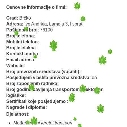
Osnovne informacije o firmi:
Grad:
Brčko
Adresa:
Ive Andrića, Lamela 3, I sprat
Poštanski broj:
76100
Broj telefona:
Mobilni telefon:
Broj telefaksa:
Kontakt osoba:
Email adresa:
Website:
Broj prevoznih sredstava (vučnih):
Posjedujem vlastita prevozna sredstva:
da
Broj zaposlenih radnika:
Broj godina bavljenja transportom i sektorom
logistike:
Sertifikati koje posjedujemo :
Nagrade i diplome:
Djelatnost:
Međunarodni teretni transport