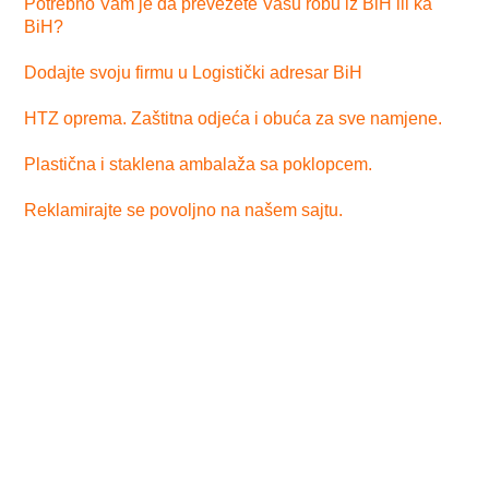
Potrebno Vam je da prevezete Vašu robu iz BiH ili ka
BiH?
Dodajte svoju firmu u Logistički adresar BiH
HTZ oprema. Zaštitna odjeća i obuća za sve namjene.
Plastična i staklena ambalaža sa poklopcem.
Reklamirajte se povoljno na našem sajtu.