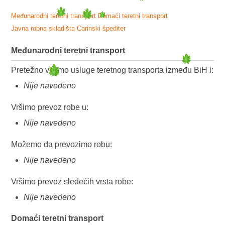
Međunarodni teretni transport
Domaći teretni transport
Javna robna skladišta
Carinski špediter
Međunarodni teretni transport
Pretežno vršimo usluge teretnog transporta između BiH i:
Nije navedeno
Vršimo prevoz robe u:
Nije navedeno
Možemo da prevozimo robu:
Nije navedeno
Vršimo prevoz sledećih vrsta robe:
Nije navedeno
Domaći teretni transport