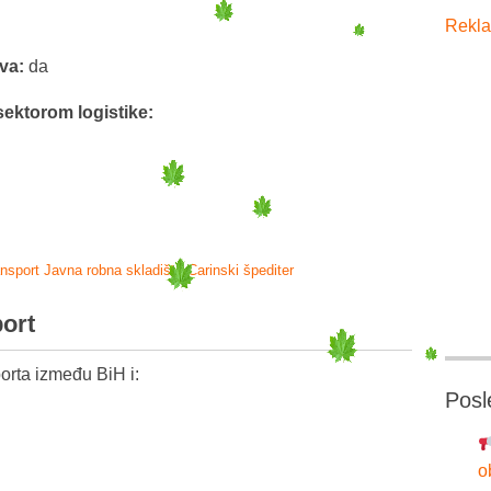
Rekla
tva:
da
sektorom logistike:
ansport
Javna robna skladišta
Carinski špediter
port
orta između BiH i:
Posl
o