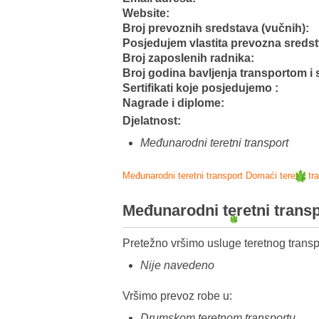
Website:
Broj prevoznih sredstava (vučnih):
Posjedujem vlastita prevozna sreds
Broj zaposlenih radnika:
Broj godina bavljenja transportom i 
Sertifikati koje posjedujemo :
Nagrade i diplome:
Djelatnost:
Međunarodni teretni transport
Međunarodni teretni transport
Domaći teretni tr
Međunarodni teretni trans
Pretežno vršimo usluge teretnog transp
Nije navedeno
Vršimo prevoz robe u:
Drumskom teretnom transportu