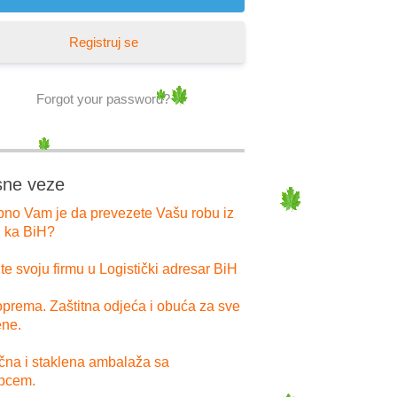
Registruj se
Forgot your password?
sne veze
bno Vam je da prevezete Vašu robu iz
i ka BiH?
e svoju firmu u Logistički adresar BiH
prema. Zaštitna odjeća i obuća za sve
ne.
ična i staklena ambalaža sa
pcem.