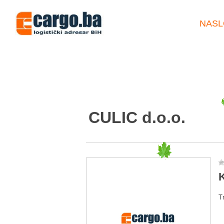
NASL
CULIC d.o.o.
K
T