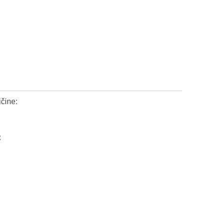
čine:
: