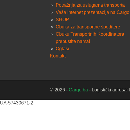
Potražnja za uslugama transporta
Vaša internet prezentacija na Cargo
SHOP
Obuka za transportne špeditere
Obuku Transportnih Koordinatora
prepustite nama!
Oglasi
Kontakt
© 2026 -
Cargo.ba
- Logistički adresar
UA-57430671-2