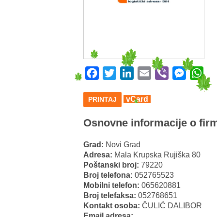
Facebook
Twitter
LinkedIn
Email
Viber
Messeng
Wha
vCard
PRINTAJ
Osnovne informacije o firm
Grad:
Novi Grad
Adresa:
Mala Krupska Rujiška 80
Poštanski broj:
79220
Broj telefona:
052765523
Mobilni telefon:
065620881
Broj telefaksa:
052768651
Kontakt osoba:
ČULIĆ DALIBOR
Email adresa: