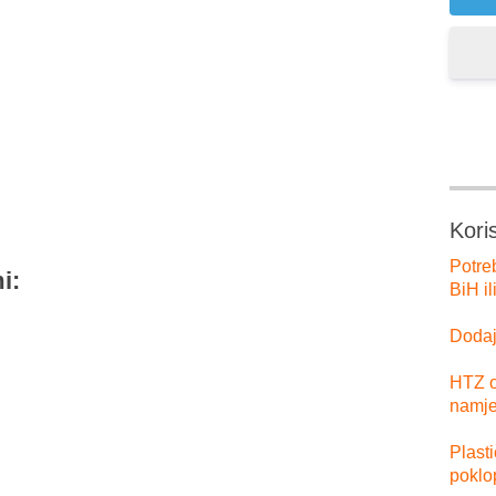
er
tsApp
Kori
Potre
i:
BiH il
Dodajt
HTZ o
namje
Plast
poklo