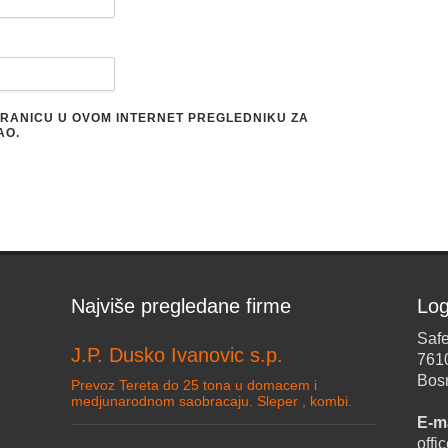
STRANICU U OVOM INTERNET PREGLEDNIKU ZA
AO.
Najviše pregledane firme
Log
Safe
J.P. Dusko Ivanovic s.p.
761
Bos
Prevoz Tereta do 25 tona u domacem i
medjunarodnom saobracaju. Sleper , kombi.
E-ma
off