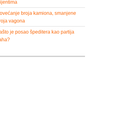
lijentima
ovećanje broja kamiona, smanjene
roja vagona
ašto je posao špeditera kao partija
aha?