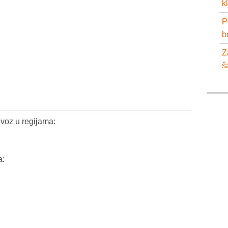
k
P
b
Z
š
voz u regijama:
a: