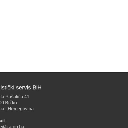
istički servis BiH
ta Pašalića 41
00 Brčko
na i Hercegovina
il:
ice@cargo.ba