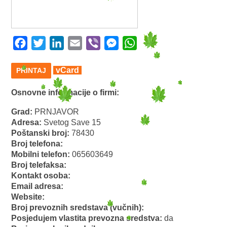
Facebook
Twitter
LinkedIn
Email
Viber
Messenger
WhatsApp
vCard
PRINTAJ
Osnovne informacije o firmi:
Grad:
PRNJAVOR
Adresa:
Svetog Save 15
Poštanski broj:
78430
Broj telefona:
Mobilni telefon:
065603649
Broj telefaksa:
Kontakt osoba:
Email adresa:
Website:
Broj prevoznih sredstava (vučnih):
Posjedujem vlastita prevozna sredstva:
da