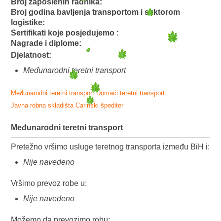
Broj zaposlenih radnika:
Broj godina bavljenja transportom i sektorom
logistike:
Sertifikati koje posjedujemo :
Nagrade i diplome:
Djelatnost:
Međunarodni teretni transport
Međunarodni teretni transport
Domaći teretni transport
Javna robna skladišta
Carinski špediter
Međunarodni teretni transport
Pretežno vršimo usluge teretnog transporta između BiH i:
Nije navedeno
Vršimo prevoz robe u:
Nije navedeno
Možemo da prevozimo robu: