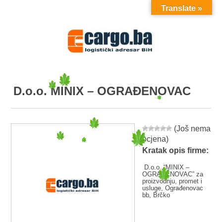
Translate »
MENU
D.o.o. MINIX – OGRAĐENOVAC
(Još nema
ocjena)
Kratak opis firme:
D.o.o. “MINIX –
OGRAĐENOVAC” za
proizvodnju, promet i
usluge, Ograđenovac
bb, Brčko