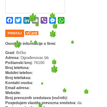
Facebook
Twitter
LinkedIn
Email
Viber
Messenger
WhatsApp
vCard
PRINTAJ
Osnovne informacije o firmi:
Grad:
Brčko
Adresa:
Ograđenovac bb
Poštanski broj:
76100
Broj telefona:
Mobilni telefon:
Broj telefaksa:
Kontakt osoba:
Email adresa:
Website:
Broj prevoznih sredstava (vučnih):
Posjedujem vlastita prevozna sredstva:
da