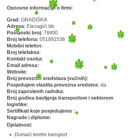
Osnovne informacije o firmi:
Grad:
GRADIŠKA
Adresa:
Elezagići bb
Poštanski broj:
78400
Broj telefona:
051891538
Mobilni telefon:
Broj telefaksa:
Kontakt osoba:
Email adresa:
Website:
Broj prevoznih sredstava (vučnih):
Posjedujem vlastita prevozna sredstva:
da
Broj zaposlenih radnika:
Broj godina bavljenja transportom i sektorom
logistike:
Sertifikati koje posjedujemo :
Nagrade i diplome:
Djelatnost:
Domaći teretni transport