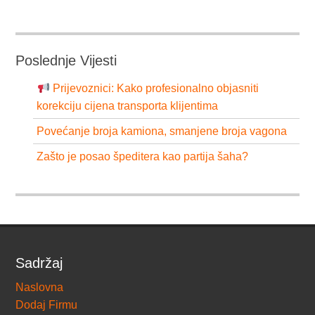
Poslednje Vijesti
Prijevoznici: Kako profesionalno objasniti
korekciju cijena transporta klijentima
Povećanje broja kamiona, smanjene broja vagona
Zašto je posao špeditera kao partija šaha?
Sadržaj
Naslovna
Dodaj Firmu