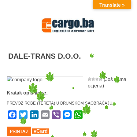
Translate »
MENU
DALE-TRANS D.O.O.
(Još nema
ocjena)
Kratak opis firme:
PREVOZ ROBE (TERETA) U DRUMSKOM SAOBRAĆAJU
Facebook
Twitter
LinkedIn
Email
Viber
Messenger
WhatsApp
vCard
PRINTAJ