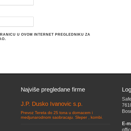
STRANICU U OVOM INTERNET PREGLEDNIKU ZA
AO.
Najviše pregledane firme
Log
Safe
J.P. Dusko Ivanovic s.p.
761
Bos
Prevoz Tereta do 25 tona u domacem i
medjunarodnom saobracaju. Sleper , kombi.
E-ma
off