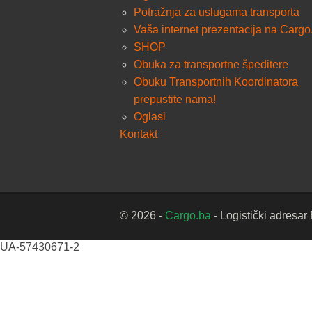
Potražnja za uslugama transporta
Vaša internet prezentacija na Cargo
SHOP
Obuka za transportne špeditere
Obuku Transportnih Koordinatora
prepustite nama!
Oglasi
Kontakt
© 2026 -
Cargo.ba
- Logistički adresar
UA-57430671-2