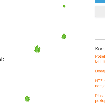
er
tsApp
Kori
Potre
i:
BiH il
Dodajt
HTZ o
namje
Plast
poklo