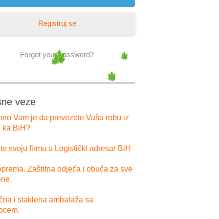
Registruj se
Forgot your password?
sne veze
bno Vam je da prevezete Vašu robu iz
i ka BiH?
e svoju firmu u Logistički adresar BiH
prema. Zaštitna odjeća i obuća za sve
ne.
ična i staklena ambalaža sa
pcem.