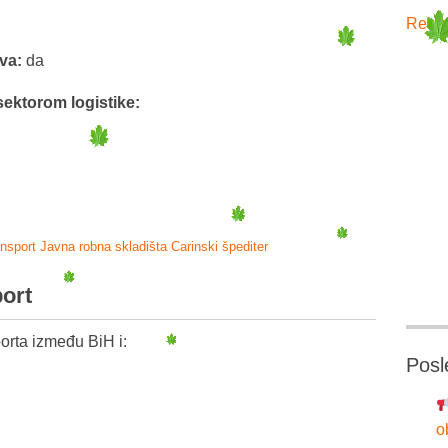
Rekla
tva:
da
sektorom logistike:
ansport
Javna robna skladišta
Carinski špediter
port
orta između BiH i:
Posl
o