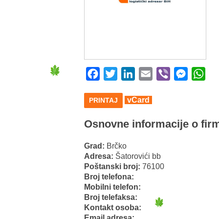
Facebook
Twitter
LinkedIn
Email
Viber
Messeng
Wha
vCard
PRINTAJ
Osnovne informacije o firm
Grad:
Brčko
Adresa:
Šatorovići bb
Poštanski broj:
76100
Broj telefona:
Mobilni telefon:
Broj telefaksa:
Kontakt osoba:
Email adresa: