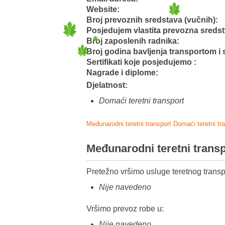
Website:
Broj prevoznih sredstava (vučnih):
Posjedujem vlastita prevozna sreds
Broj zaposlenih radnika:
Broj godina bavljenja transportom i 
Sertifikati koje posjedujemo :
Nagrade i diplome:
Djelatnost:
Domaći teretni transport
Međunarodni teretni transport
Domaći teretni tr
Međunarodni teretni trans
Pretežno vršimo usluge teretnog transp
Nije navedeno
Vršimo prevoz robe u:
Nije navedeno