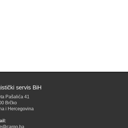
istički servis BiH
ta Pašalića 41
00 Brčko
na i Hercegovina
il:
ice@cargo.ba