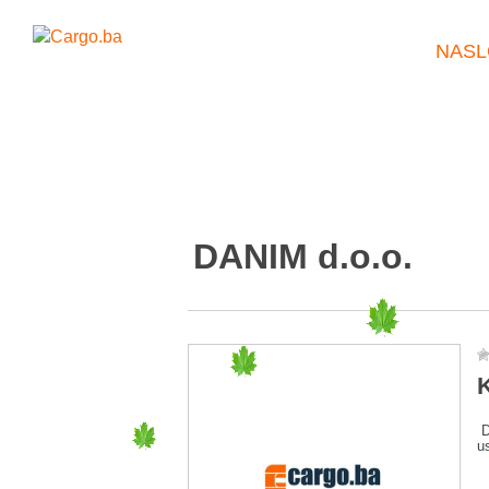
NASL
DANIM d.o.o.
K
D
u