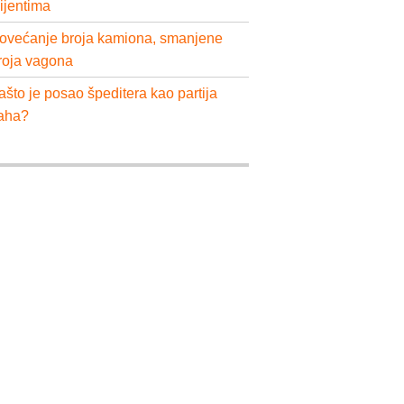
lijentima
ovećanje broja kamiona, smanjene
roja vagona
ašto je posao špeditera kao partija
aha?