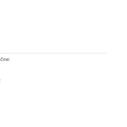
čine:
: