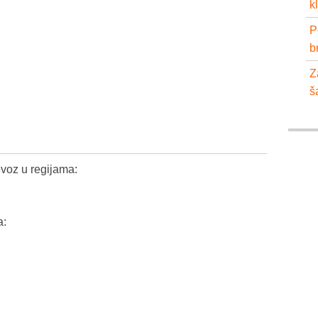
k
P
b
Z
š
voz u regijama:
a: