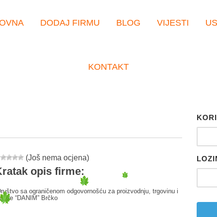
OVNA
DODAJ FIRMU
BLOG
VIJESTI
U
KONTAKT
KORI
(Još nema ocjena)
LOZI
ratak opis firme:
ruštvo sa ograničenom odgovornošću za proizvodnju, trgovinu i
sluge “DANIM” Brčko