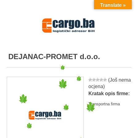
Translate »
MENU
DEJANAC-PROMET d.o.o.
(Još nema
ocjena)
Kratak opis firme:
Transportna firma