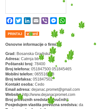
Facebook
Twitter
LinkedIn
Email
Viber
Messenger
WhatsApp
vCard
PRINTAJ
Osnovne informacije o firmi:
Grad:
Bosanska Gradiska
Adresa:
Catrnja bb
Poštanski broj:
78400
Broj telefona:
051847500 051845465
Mobilni telefon:
065516008
Broj telefaksa:
051847502
Kontakt osoba:
Cedo
Email adresa:
dejanac.promet@gmail.com
Website:
http://www.dejanacpromet.com
Broj prevoznih sredstava (vučnih):
Posjedujem vlastita prevozna sredstva:
da