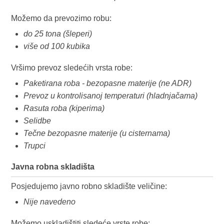
Možemo da prevozimo robu:
do 25 tona (šleperi)
više od 100 kubika
Vršimo prevoz sledećih vrsta robe:
Paketirana roba - bezopasne materije (ne ADR)
Prevoz u kontrolisanoj temperaturi (hladnjačama)
Rasuta roba (kiperima)
Selidbe
Tečne bezopasne materije (u cisternama)
Trupci
Javna robna skladišta
Posjedujemo javno robno skladište veličine:
Nije navedeno
Možemo uskladištiti sledeće vrste robe: