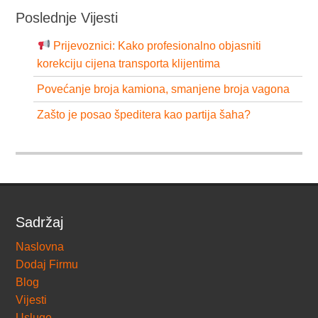
Poslednje Vijesti
Prijevoznici: Kako profesionalno objasniti
korekciju cijena transporta klijentima
Povećanje broja kamiona, smanjene broja vagona
Zašto je posao špeditera kao partija šaha?
Sadržaj
Naslovna
Dodaj Firmu
Blog
Vijesti
Usluge