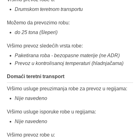
Drumskom teretnom transportu
Možemo da prevozimo robu:
do 25 tona (šleperi)
Vršimo prevoz sledećih vrsta robe:
Paketirana roba - bezopasne materije (ne ADR)
Prevoz u kontrolisanoj temperaturi (hladnjačama)
Domaći teretni transport
Vršimo usluge preuzimanja robe za prevoz u regijama:
Nije navedeno
Vršimo usluge isporuke robe u regijama:
Nije navedeno
Vršimo prevoz robe u: