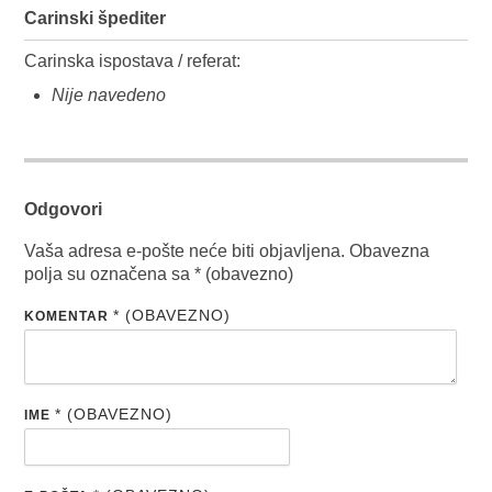
Carinski špediter
Carinska ispostava / referat:
Nije navedeno
Odgovori
Vaša adresa e-pošte neće biti objavljena.
Obavezna
polja su označena sa
* (obavezno)
* (OBAVEZNO)
KOMENTAR
* (OBAVEZNO)
IME