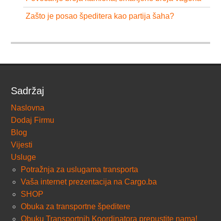
Zašto je posao špeditera kao partija šaha?
Sadržaj
Naslovna
Dodaj Firmu
Blog
Vijesti
Usluge
Potražnja za uslugama transporta
Vaša internet prezentacija na Cargo.ba
SHOP
Obuka za transportne špeditere
Obuku Transportnih Koordinatora prepustite nama!