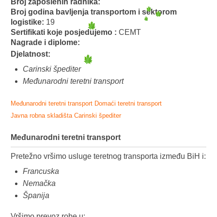
Broj zaposlenih radnika:
Broj godina bavljenja transportom i sektorom
logistike:
19
Sertifikati koje posjedujemo :
CEMT
Nagrade i diplome:
Djelatnost:
Carinski špediter
Međunarodni teretni transport
Međunarodni teretni transport
Domaći teretni transport
Javna robna skladišta
Carinski špediter
Međunarodni teretni transport
Pretežno vršimo usluge teretnog transporta između BiH i:
Francuska
Nemačka
Španija
Vršimo prevoz robe u: