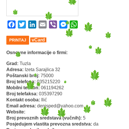
Facebook
Twitter
LinkedIn
Email
Viber
Messenger
WhatsApp
vCard
PRINTAJ
Osnovne informacije o firmi:
Grad:
Tuzla
Adresa:
Izeta Sarajlica 32
Poštanski broj:
75000
Broj telefona:
035215220
Mobilni telefon:
061194262
Broj telefaksa:
035397290
Kontakt osoba:
Ilić
Email adresa:
denisped@yahoo.com
Website:
Broj prevoznih sredstava (vučnih):
5
Posjedujem vlastita prevozna sredstva:
da