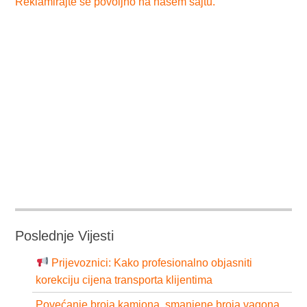
Reklamirajte se povoljno na našem sajtu.
Poslednje Vijesti
Prijevoznici: Kako profesionalno objasniti
korekciju cijena transporta klijentima
Povećanje broja kamiona, smanjene broja vagona