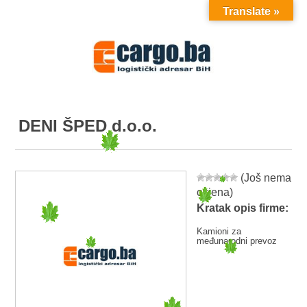
Translate »
MENU
DENI ŠPED d.o.o.
(Još nema
ocjena)
Kratak opis firme:
Kamioni za
međunarodni prevoz