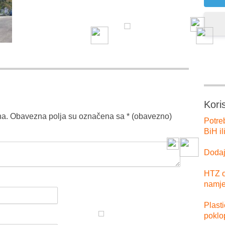
Kori
na.
Obavezna polja su označena sa
* (obavezno)
Potre
BiH il
Dodajt
HTZ o
namje
Plast
poklo