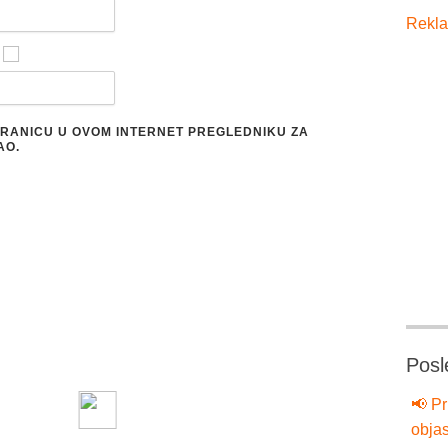
Rekla
STRANICU U OVOM INTERNET PREGLEDNIKU ZA
AO.
Posl
📢 Pr
objas