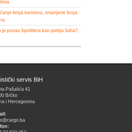
ntima
ćanje broja kamiona, smanjene broja
na
 je posao špeditera kao partija šaha?
istički servis BiH
ta Pašalića 41
00 Brčko
na i Hercegovina
il:
ice@cargo.ba
fon: