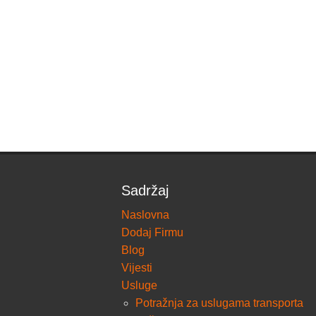
Sadržaj
Naslovna
Dodaj Firmu
Blog
Vijesti
Usluge
Potražnja za uslugama transporta