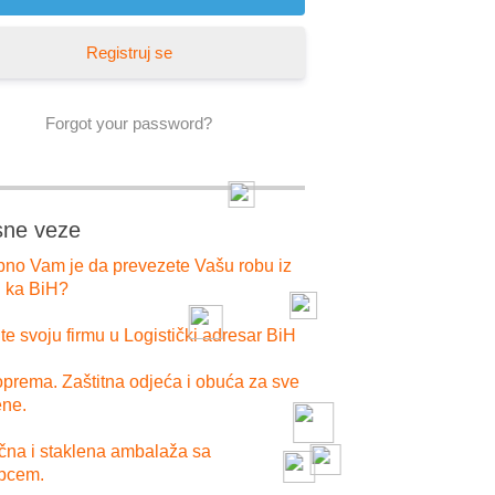
Registruj se
Forgot your password?
sne veze
bno Vam je da prevezete Vašu robu iz
i ka BiH?
e svoju firmu u Logistički adresar BiH
prema. Zaštitna odjeća i obuća za sve
ne.
ična i staklena ambalaža sa
pcem.