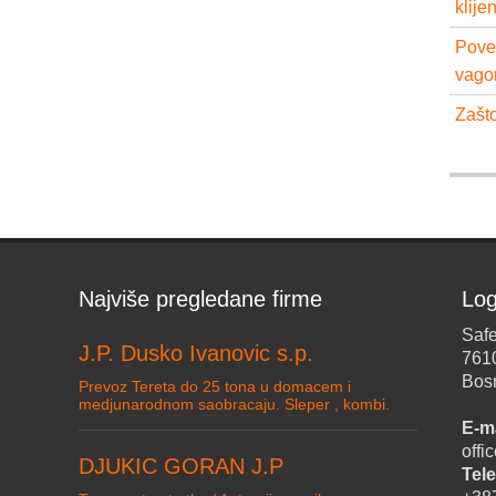
klije
Pove
vago
Zašto
Najviše pregledane firme
Log
Safe
J.P. Dusko Ivanovic s.p.
761
Bos
Prevoz Tereta do 25 tona u domacem i
medjunarodnom saobracaju. Sleper , kombi.
E-ma
off
DJUKIC GORAN J.P
Tele