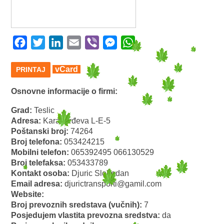
Facebook
Twitter
LinkedIn
Email
Viber
Messenger
WhatsApp
vCard
PRINTAJ
Osnovne informacije o firmi:
Grad:
Teslic
Adresa:
Karađorđeva L-E-5
Poštanski broj:
74264
Broj telefona:
053424215
Mobilni telefon:
065392495 066130529
Broj telefaksa:
053433789
Kontakt osoba:
Djuric Slobodan
Email adresa:
djurictransporti@gamil.com
Website:
Broj prevoznih sredstava (vučnih):
7
Posjedujem vlastita prevozna sredstva:
da