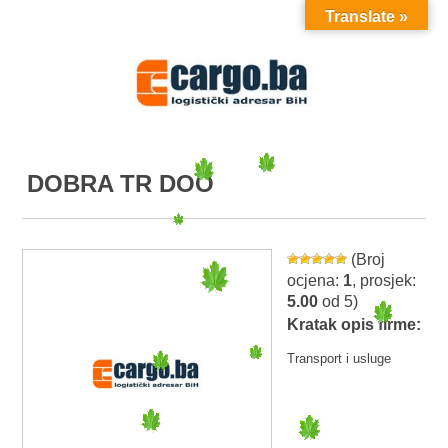
Translate »
MENU
DOBRA TR DOO
(Broj
ocjena:
1
, prosjek:
5.00
od 5)
Kratak opis firme:
Transport i usluge