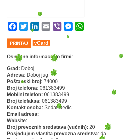
Facebook
Twitter
LinkedIn
Email
Viber
Messenger
WhatsApp
vCard
PRINTAJ
Osnovne informacije o firmi:
Grad:
Doboj
Adresa:
Doboj jug
Poštanski broj:
74000
Broj telefona:
061383499
Mobilni telefon:
061383499
Broj telefaksa:
061383499
Kontakt osoba:
Sedat Dedic
Email adresa:
Website:
Broj prevoznih sredstava (vučnih):
20
Posjedujem vlastita prevozna sredstva:
da