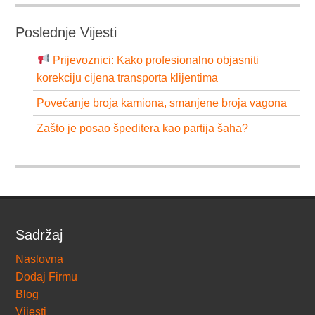
Poslednje Vijesti
Prijevoznici: Kako profesionalno objasniti
korekciju cijena transporta klijentima
Povećanje broja kamiona, smanjene broja vagona
Zašto je posao špeditera kao partija šaha?
Sadržaj
Naslovna
Dodaj Firmu
Blog
Vijesti