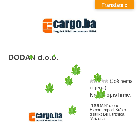
Translate »
MENU
DODAN d.o.o.
(Još nema
ocjena)
Kratak opis firme:
“DODAN” d.o.o.
Export-import Brčko
distrikt BiH, tržnica
“Arizona”