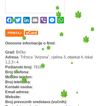
Facebook
Twitter
LinkedIn
Email
Viber
Messenger
WhatsApp
vCard
PRINTAJ
Osnovne informacije o firmi:
Grad:
Brčko
Adresa:
Tržnica "Arizona", cjelina 3, objekat 4, lokal
1,2,3 i 4.
Poštanski broj:
76100
Broj telefona:
Mobilni telefon:
Broj telefaksa:
Kontakt osoba:
Email adresa:
Website:
Broj prevoznih sredstava (vučnih):