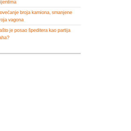
lijentima
ovećanje broja kamiona, smanjene
roja vagona
ašto je posao špeditera kao partija
aha?