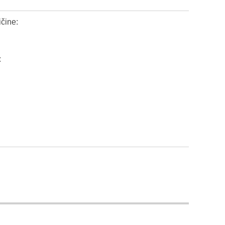
čine:
: