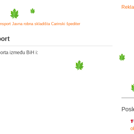
Rekla
ansport
Javna robna skladišta
Carinski špediter
port
orta između BiH i:
Posl
o