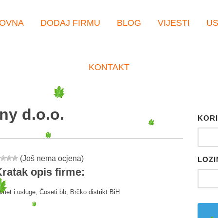
OVNA
DODAJ FIRMU
BLOG
VIJESTI
U
KONTAKT
y d.o.o.
KORI
(Još nema ocjena)
LOZI
ratak opis firme:
et i usluge, Ćoseti bb, Brčko distrikt BiH
er
tsApp