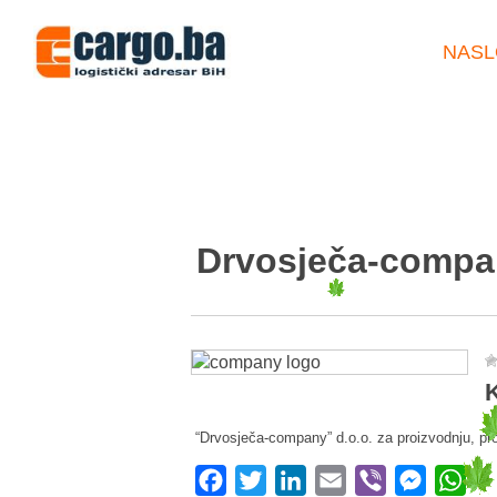
NASL
Drvosječa-compan
K
“Drvosječa-company” d.o.o. za proizvodnju, prom
Facebook
Twitter
LinkedIn
Email
Viber
Messeng
Wha