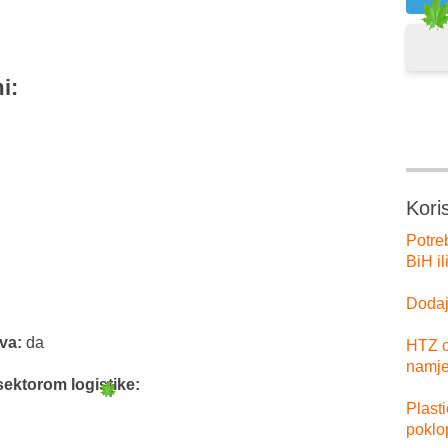
i:
Kori
Potre
BiH il
Dodajt
tva:
da
HTZ o
namje
sektorom logistike:
Plast
poklo