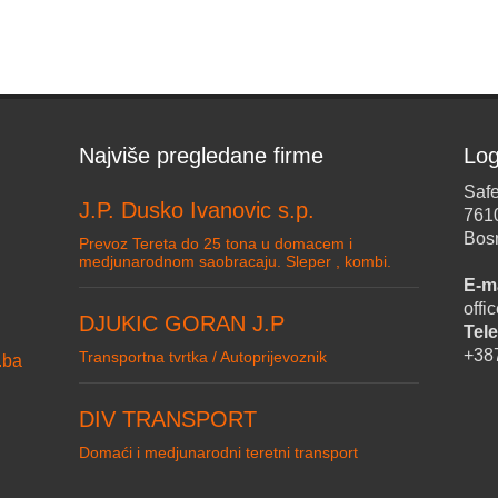
Najviše pregledane firme
Log
Safe
J.P. Dusko Ivanovic s.p.
761
Bos
Prevoz Tereta do 25 tona u domacem i
medjunarodnom saobracaju. Sleper , kombi.
E-ma
off
DJUKIC GORAN J.P
Tele
+38
Transportna tvrtka / Autoprijevoznik
.ba
DIV TRANSPORT
Domaći i medjunarodni teretni transport