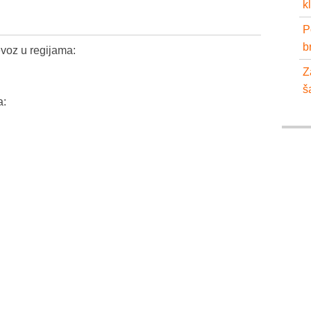
k
P
b
voz u regijama:
Z
š
a: