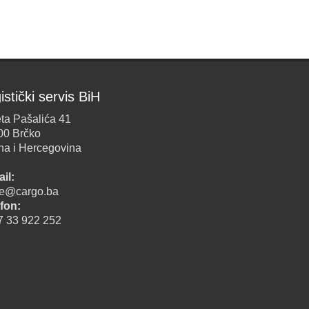
istički servis BiH
ta Pašalića 41
00 Brčko
na i Hercegovina
il:
ice@cargo.ba
fon:
7 33 922 252