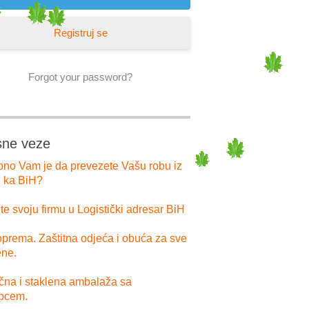
Registruj se
Forgot your password?
sne veze
bno Vam je da prevezete Vašu robu iz
i ka BiH?
e svoju firmu u Logistički adresar BiH
prema. Zaštitna odjeća i obuća za sve
ne.
ična i staklena ambalaža sa
pcem.