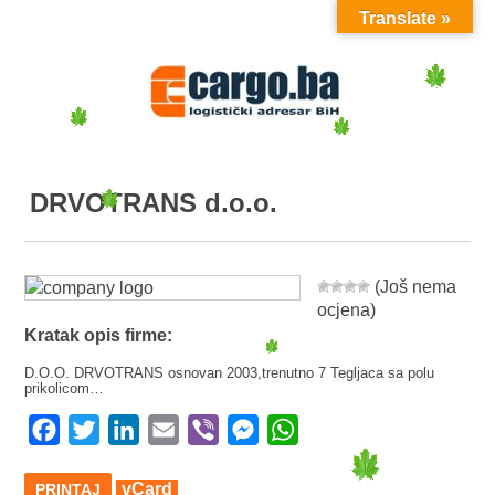
Translate »
MENU
DRVOTRANS d.o.o.
(Još nema
ocjena)
Kratak opis firme:
D.O.O. DRVOTRANS osnovan 2003,trenutno 7 Tegljaca sa polu
prikolicom…
Facebook
Twitter
LinkedIn
Email
Viber
Messenger
WhatsApp
vCard
PRINTAJ