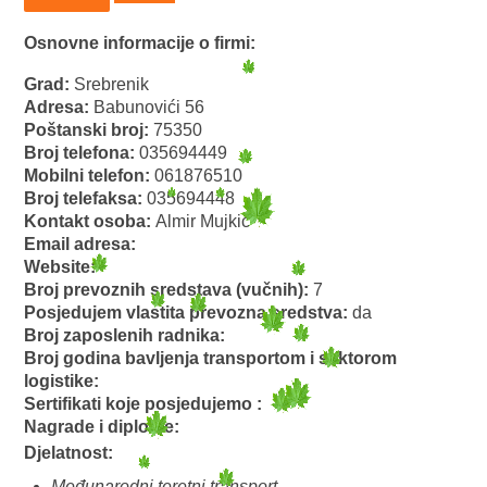
Osnovne informacije o firmi:
Grad:
Srebrenik
Adresa:
Babunovići 56
Poštanski broj:
75350
Broj telefona:
035694449
Mobilni telefon:
061876510
Broj telefaksa:
035694448
Kontakt osoba:
Almir Mujkić
Email adresa:
Website:
Broj prevoznih sredstava (vučnih):
7
Posjedujem vlastita prevozna sredstva:
da
Broj zaposlenih radnika:
Broj godina bavljenja transportom i sektorom
logistike:
Sertifikati koje posjedujemo :
Nagrade i diplome:
Djelatnost:
Međunarodni teretni transport