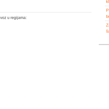
k
P
b
voz u regijama:
Z
š