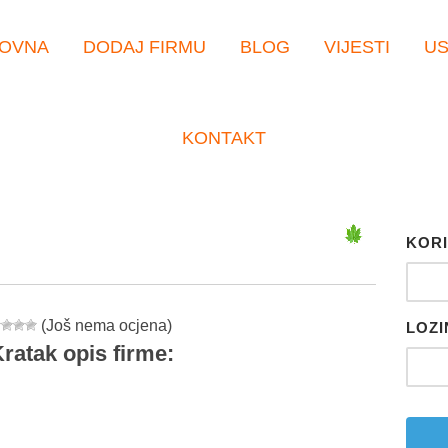
OVNA
DODAJ FIRMU
BLOG
VIJESTI
U
KONTAKT
KORI
(Još nema ocjena)
LOZI
ratak opis firme:
er
tsApp