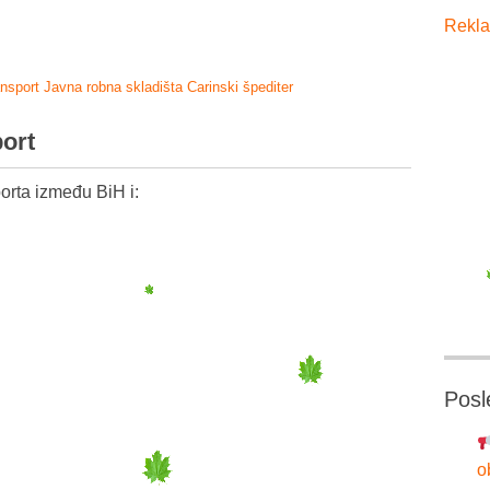
Rekla
ansport
Javna robna skladišta
Carinski špediter
port
orta između BiH i:
Posl
o