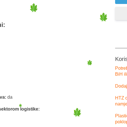
i:
Kori
Potre
BiH il
Dodajt
tva:
da
HTZ o
namje
sektorom logistike:
Plast
poklo