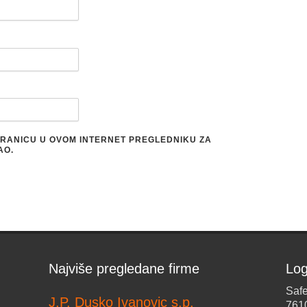
STRANICU U OVOM INTERNET PREGLEDNIKU ZA
AO.
Najviše pregledane firme
Log
Safe
J.P. Dusko Ivanovic s.p.
761