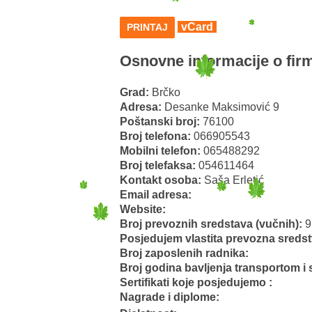
vCard
PRINTAJ
Osnovne informacije o firm
Grad:
Brčko
Adresa:
Desanke Maksimović 9
Poštanski broj:
76100
Broj telefona:
066905543
Mobilni telefon:
065488292
Broj telefaksa:
054611464
Kontakt osoba:
Saša Erletić
Email adresa:
Website:
Broj prevoznih sredstava (vučnih):
9
Posjedujem vlastita prevozna sreds
Broj zaposlenih radnika:
Broj godina bavljenja transportom i 
Sertifikati koje posjedujemo :
Nagrade i diplome: