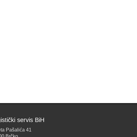
istički servis BiH
ta Pašalića 41
00 Brčko