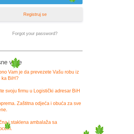
Registruj se
Forgot your password?
sne veze
bno Vam je da prevezete Vašu robu iz
i ka BiH?
e svoju firmu u Logistički adresar BiH
prema. Zaštitna odjeća i obuća za sve
ne.
ična i staklena ambalaža sa
pcem.