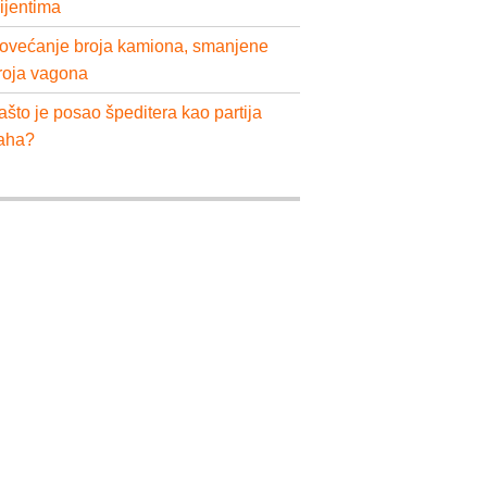
lijentima
ovećanje broja kamiona, smanjene
roja vagona
ašto je posao špeditera kao partija
aha?