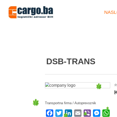
NASL
DSB-TRANS
K
Transportna firma / Autoprevoznik
Facebook
Twitter
LinkedIn
Email
Viber
Messeng
Wha