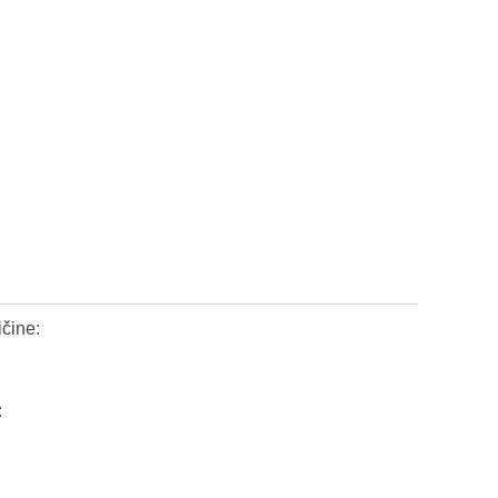
čine:
: