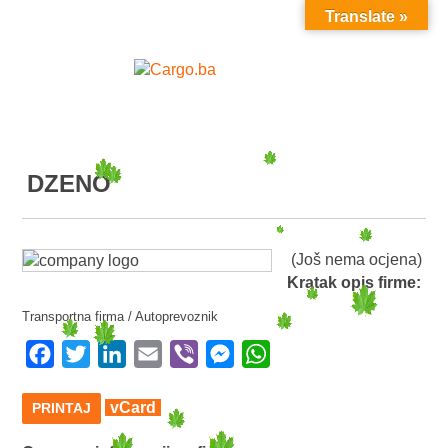
Translate »
MENU
DZENO
(Još nema ocjena)
Kratak opis firme:
Transportna firma / Autoprevoznik
Facebook
Twitter
LinkedIn
Email
Viber
Messenger
WhatsApp
vCard
PRINTAJ