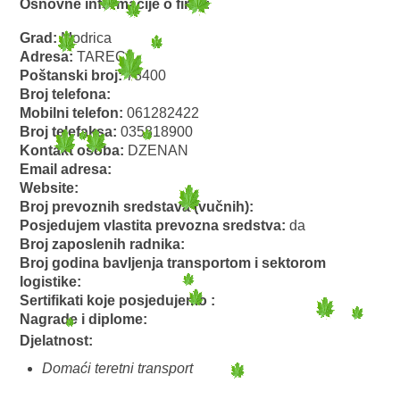
Osnovne informacije o firmi:
Grad:
Modrica
Adresa:
TARECI
Poštanski broj:
78400
Broj telefona:
Mobilni telefon:
061282422
Broj telefaksa:
035818900
Kontakt osoba:
DZENAN
Email adresa:
Website:
Broj prevoznih sredstava (vučnih):
Posjedujem vlastita prevozna sredstva:
da
Broj zaposlenih radnika:
Broj godina bavljenja transportom i sektorom
logistike:
Sertifikati koje posjedujemo :
Nagrade i diplome:
Djelatnost:
Domaći teretni transport