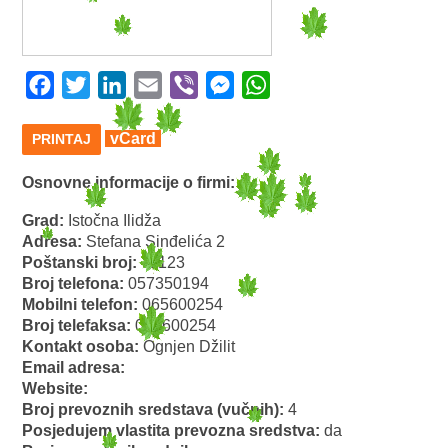
Facebook
Twitter
LinkedIn
Email
Viber
Messenger
WhatsApp
vCard
PRINTAJ
Osnovne informacije o firmi:
Grad:
Istočna Ilidža
Adresa:
Stefana Sinđelića 2
Poštanski broj:
71123
Broj telefona:
057350194
Mobilni telefon:
065600254
Broj telefaksa:
065600254
Kontakt osoba:
Ognjen Džilit
Email adresa:
Website:
Broj prevoznih sredstava (vučnih):
4
Posjedujem vlastita prevozna sredstva:
da