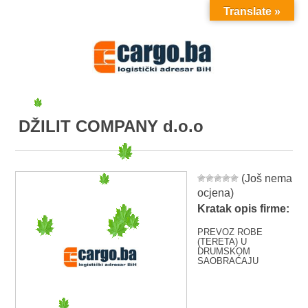
Translate »
MENU
DŽILIT COMPANY d.o.o
(Još nema
ocjena)
Kratak opis firme:
PREVOZ ROBE
(TERETA) U
DRUMSKOM
SAOBRAĆAJU