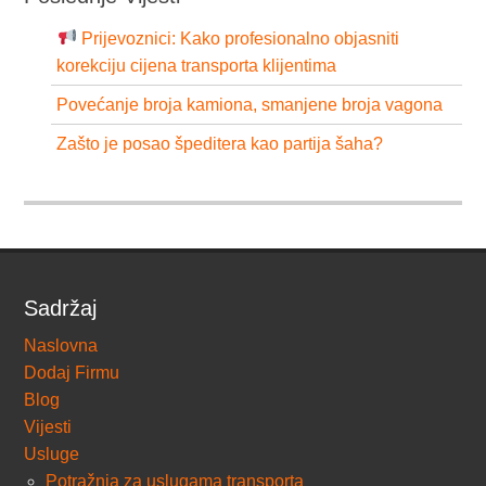
Prijevoznici: Kako profesionalno objasniti
korekciju cijena transporta klijentima
Povećanje broja kamiona, smanjene broja vagona
Zašto je posao špeditera kao partija šaha?
Sadržaj
Naslovna
Dodaj Firmu
Blog
Vijesti
Usluge
Potražnja za uslugama transporta