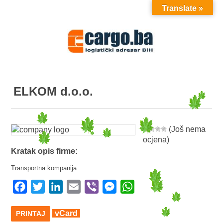
Translate »
MENU
ELKOM d.o.o.
(Još nema
ocjena)
Kratak opis firme:
Transportna kompanija
Facebook
Twitter
LinkedIn
Email
Viber
Messenger
WhatsApp
vCard
PRINTAJ