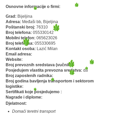
Osnovne informacije o firmi:
Grad:
Bijeljina
Adresa:
Međaši bb, Bijeljina
Poštanski broj:
76310
Broj telefona:
055330142
Mobilni telefon:
065623026
Broj telefaksa:
055330695
Kontakt osoba:
Lazić Milan
Email adresa:
Website:
Broj prevoznih sredstava (vučnih):
Posjedujem vlastita prevozna sredstva:
da
Broj zaposlenih radnika:
Broj godina bavljenja transportom i sektorom
logistike:
Sertifikati koje posjedujemo :
Nagrade i diplome:
Djelatnost:
Domaći teretni transport