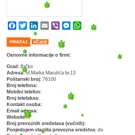
Facebook
Twitter
LinkedIn
Email
Viber
Messenger
WhatsApp
vCard
PRINTAJ
Osnovne informacije o firmi:
Grad:
Brčko
Adresa:
ul.Marka Marulića br.13
Poštanski broj:
76100
Broj telefona:
Mobilni telefon:
Broj telefaksa:
Kontakt osoba:
Email adresa:
Website:
Broj prevoznih sredstava (vučnih):
Posjedujem vlastita prevozna sredstva:
da