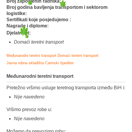
Broj zaposlenih radnika:
Broj godina bavljenja transportom i sektorom
logistike:
Sertifikati koje posjedujemo :
Nagrade i diplome:
Djelatnost:
Domaći teretni transport
Međunarodni teretni transport
Domaći teretni transport
Javna robna skladišta
Carinski špediter
Međunarodni teretni transport
Pretežno vršimo usluge teretnog transporta između BiH i:
Nije navedeno
Vršimo prevoz robe u:
Nije navedeno
Možemo da prevozimo robu: