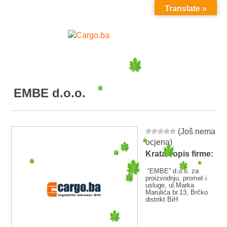
Translate »
MENU
EMBE d.o.o.
(Još nema
ocjena)
Kratak opis firme:
“EMBE” d.o.o. za
proizvodnju, promet i
usluge, ul.Marka
Marulića br.13, Brčko
distrikt BiH