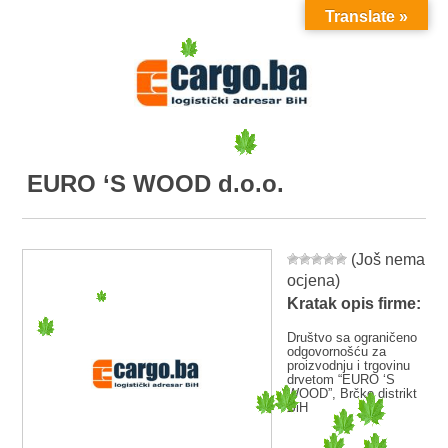
Translate »
MENU
EURO ‘S WOOD d.o.o.
(Još nema
ocjena)
Kratak opis firme:
Društvo sa ograničeno
odgovornošću za
proizvodnju i trgovinu
drvetom “EURO ‘S
WOOD”, Brčko distrikt
BiH