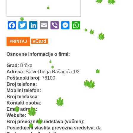
Facebook
Twitter
LinkedIn
Email
Viber
Messenger
WhatsApp
vCard
PRINTAJ
Osnovne informacije o firmi:
Grad:
Brčko
Adresa:
Safvet bega Bašagića 1/2
Poštanski broj:
76100
Broj telefona:
Mobilni telefon:
Broj telefaksa:
Kontakt osoba:
Email adresa:
Website:
Broj prevoznih sredstava (vučnih):
Posjedujem vlastita prevozna sredstva:
da