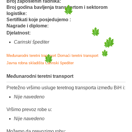
Broj zaposlenih radnika:
Broj godina bavljenja transportom i sektorom
logistike:
Sertifikati koje posjedujemo :
Nagrade i diplome:
Djelatnost:
Carinski špediter
Međunarodni teretni transport
Domaći teretni transport
Javna robna skladišta
Carinski špediter
Međunarodni teretni transport
Pretežno vršimo usluge teretnog transporta između BiH i:
Nije navedeno
Vršimo prevoz robe u:
Nije navedeno
Možemo da prevozimo robu: