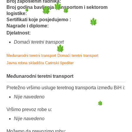
Broj zaposlenih radnika:
Broj godina bavljenja transportom i sektorom
logistike:
Sertifikati koje posjedujemo :
Nagrade i diplome:
Djelatnost:
Domaći teretni transport
Međunarodni teretni transport
Domaći teretni transport
Javna robna skladišta
Carinski špediter
Međunarodni teretni transport
Pretežno vršimo usluge teretnog transporta između BiH i:
Nije navedeno
Vršimo prevoz robe u:
Nije navedeno
Možemo da prevozimo robu: