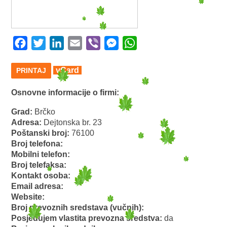
Facebook
Twitter
LinkedIn
Email
Viber
Messenger
WhatsApp
vCard
PRINTAJ
Osnovne informacije o firmi:
Grad:
Brčko
Adresa:
Dejtonska br. 23
Poštanski broj:
76100
Broj telefona:
Mobilni telefon:
Broj telefaksa:
Kontakt osoba:
Email adresa:
Website:
Broj prevoznih sredstava (vučnih):
Posjedujem vlastita prevozna sredstva:
da