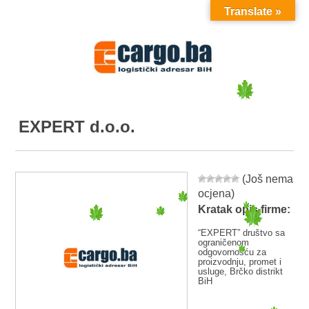
Translate »
MENU
EXPERT d.o.o.
(Još nema
ocjena)
Kratak opis firme:
“EXPERT” društvo sa
ograničenom
odgovornošću za
proizvodnju, promet i
usluge, Brčko distrikt
BiH