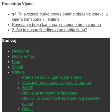
Poslednje Vijesti
Prijevoznici: Kako profesionalno objasniti korekciju
cijena transporta klijentima
Povećanje broja kamiona, smanjene broja vagona
Zašto je posao špeditera kao partija šaha?
Sadržaj
Naslovna
Dodaj Firmu
Blog
Vijesti
Usluge
Potražnja za uslugama transporta
Vaša internet prezentacija na Cargo.ba
SHOP
Obuka za transportne špeditere
Obuku Transportnih Koordinatora prepustite
nama!
Oglasi