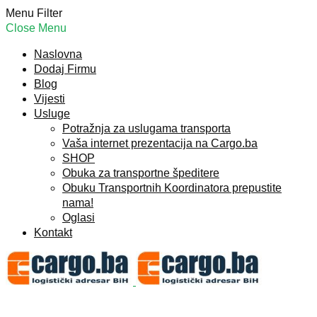
Menu
Filter
Close Menu
Naslovna
Dodaj Firmu
Blog
Vijesti
Usluge
Potražnja za uslugama transporta
Vaša internet prezentacija na Cargo.ba
SHOP
Obuka za transportne špeditere
Obuku Transportnih Koordinatora prepustite
nama!
Oglasi
Kontakt