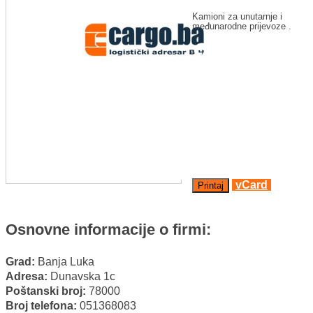
Kamioni za unutarnje i
međunarodne prijevoze .
Facebook
Twitter
LinkedIn
Email
Viber
Messenger
vCard
Printaj
WhatsApp
Osnovne informacije o firmi:
Grad:
Banja Luka
Adresa:
Dunavska 1c
Poštanski broj:
78000
Broj telefona:
051368083