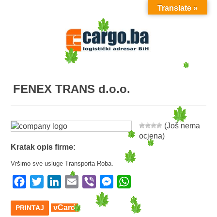
Translate »
MENU
FENEX TRANS d.o.o.
(Još nema
ocjena)
Kratak opis firme:
Vršimo sve usluge Transporta Roba.
Facebook
Twitter
LinkedIn
Email
Viber
Messenger
WhatsApp
vCard
PRINTAJ