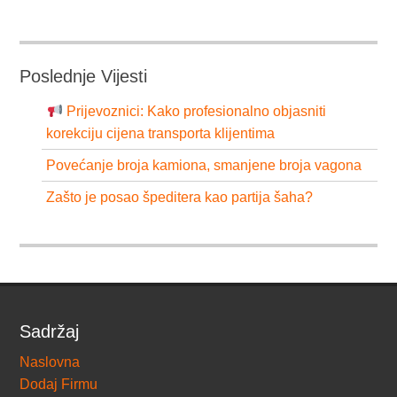
Poslednje Vijesti
Prijevoznici: Kako profesionalno objasniti
korekciju cijena transporta klijentima
Povećanje broja kamiona, smanjene broja vagona
Zašto je posao špeditera kao partija šaha?
Sadržaj
Naslovna
Dodaj Firmu