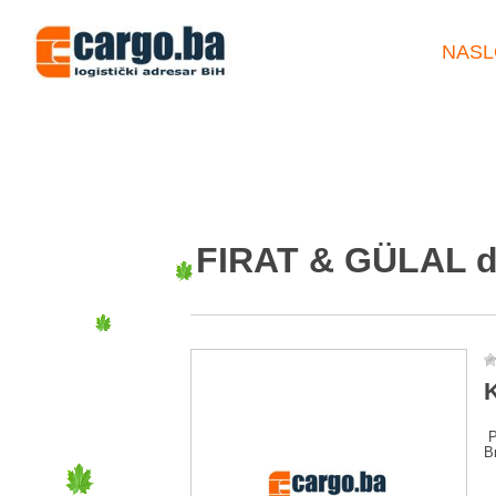
NASL
FIRAT & GÜLAL d
K
P
B