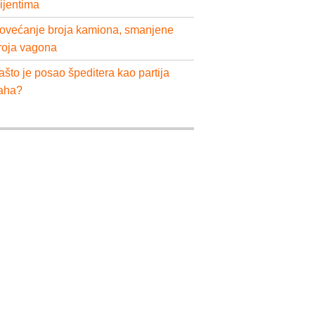
lijentima
ovećanje broja kamiona, smanjene
roja vagona
ašto je posao špeditera kao partija
aha?