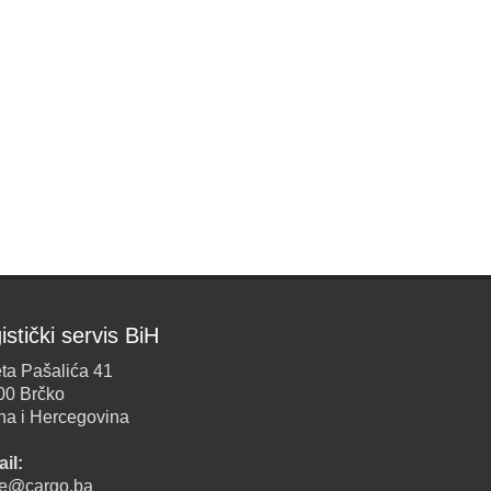
istički servis BiH
ta Pašalića 41
00 Brčko
na i Hercegovina
il:
ice@cargo.ba