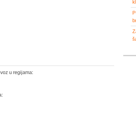
k
P
b
Z
š
voz u regijama:
a: