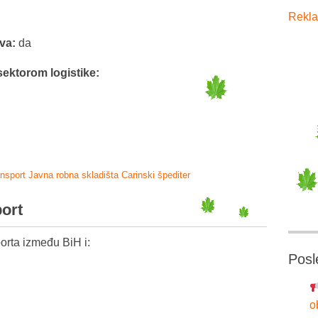
Rekla
tva:
da
sektorom logistike:
ansport
Javna robna skladišta
Carinski špediter
port
orta između BiH i:
Posl
o