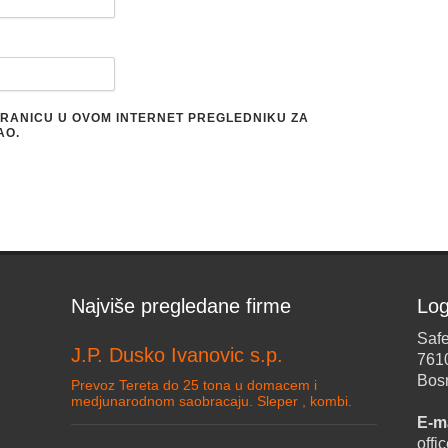
STRANICU U OVOM INTERNET PREGLEDNIKU ZA
AO.
Najviše pregledane firme
Log
Safe
J.P. Dusko Ivanovic s.p.
761
Bos
Prevoz Tereta do 25 tona u domacem i
medjunarodnom saobracaju. Sleper , kombi.
E-ma
off