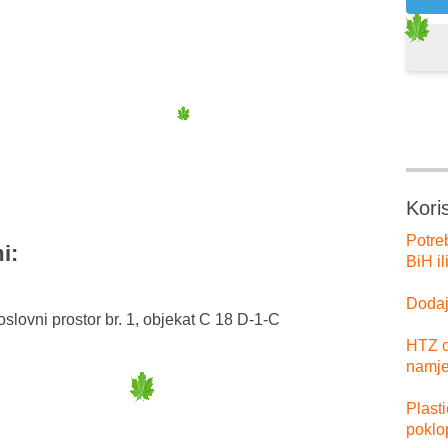
er
tsApp
Kori
Potre
i:
BiH il
Dodajt
slovni prostor br. 1, objekat C 18 D-1-C
HTZ o
namje
Plast
poklo