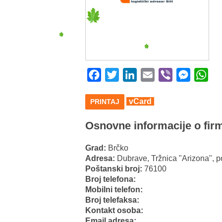
Facebook
Twitter
LinkedIn
Email
Viber
Messeng
Wha
vCard
PRINTAJ
Osnovne informacije o firm
Grad:
Brčko
Adresa:
Dubrave, Tržnica "Arizona", po
Poštanski broj:
76100
Broj telefona:
Mobilni telefon:
Broj telefaksa:
Kontakt osoba:
Email adresa: