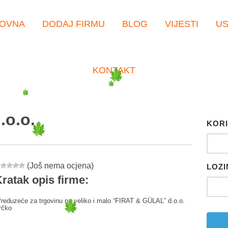
OVNA
DODAJ FIRMU
BLOG
VIJESTI
U
KONTAKT
.o.o.
KORI
(Još nema ocjena)
LOZI
ratak opis firme:
reduzeće za trgovinu na veliko i malo “FIRAT & GÜLAL” d.o.o.
rčko