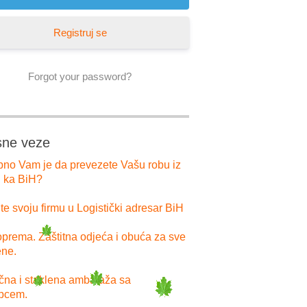
Registruj se
Forgot your password?
sne veze
bno Vam je da prevezete Vašu robu iz
i ka BiH?
e svoju firmu u Logistički adresar BiH
prema. Zaštitna odjeća i obuća za sve
ne.
ična i staklena ambalaža sa
pcem.