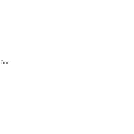
čine:
: