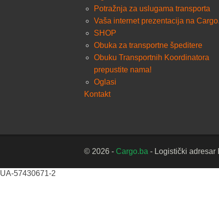
Potražnja za uslugama transporta
Vaša internet prezentacija na Cargo
SHOP
Obuka za transportne špeditere
Obuku Transportnih Koordinatora
prepustite nama!
Oglasi
Kontakt
© 2026 -
Cargo.ba
- Logistički adresar
UA-57430671-2