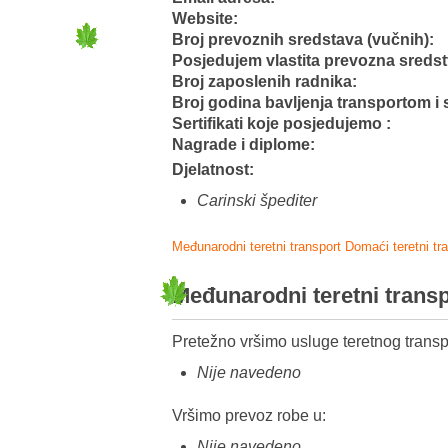
Website:
Broj prevoznih sredstava (vučnih):
Posjedujem vlastita prevozna sreds
Broj zaposlenih radnika:
Broj godina bavljenja transportom i 
Sertifikati koje posjedujemo :
Nagrade i diplome:
Djelatnost:
Carinski špediter
Međunarodni teretni transport
Domaći teretni tr
Međunarodni teretni trans
Pretežno vršimo usluge teretnog transp
Nije navedeno
Vršimo prevoz robe u:
Nije navedeno