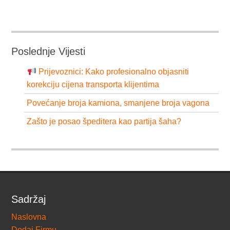
Poslednje Vijesti
Prijevoznici: Kako profesionalno objasniti
korekciju cijena transporta klijentima
Povećanje broja kamiona, smanjene broja vagona
Zašto je posao špeditera kao partija šaha?
Sadržaj
Naslovna
Dodaj Firmu