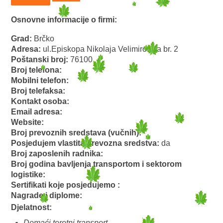
Osnovne informacije o firmi:
Grad:
Brčko
Adresa:
ul.Episkopa Nikolaja Velimirovića br. 2
Poštanski broj:
76100
Broj telefona:
Mobilni telefon:
Broj telefaksa:
Kontakt osoba:
Email adresa:
Website:
Broj prevoznih sredstava (vučnih):
Posjedujem vlastita prevozna sredstva:
da
Broj zaposlenih radnika:
Broj godina bavljenja transportom i sektorom
logistike:
Sertifikati koje posjedujemo :
Nagrade i diplome:
Djelatnost:
Domaći teretni transport