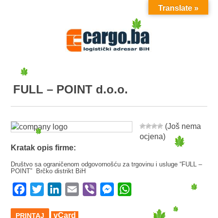
Translate »
MENU
FULL – POINT d.o.o.
(Još nema
ocjena)
Kratak opis firme:
Društvo sa ograničenom odgovornošću za trgovinu i usluge “FULL –
POINT” Brčko distrikt BiH
Facebook
Twitter
LinkedIn
Email
Viber
Messenger
WhatsApp
vCard
PRINTAJ