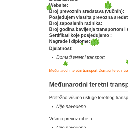
Website:
Broj prevoznih sredstava (vučnih):
Posjedujem vlastita prevozna sreds
Broj zaposlenih radnika:
Broj godina bavljenja transportom i 
Sertifikati koje posjedujemo :
Nagrade i diplome:
Djelatnost:
Domaći teretni transport
Međunarodni teretni transport
Domaći teretni tr
Međunarodni teretni trans
Pretežno vršimo usluge teretnog transp
Nije navedeno
Vršimo prevoz robe u:
Nije navedeno