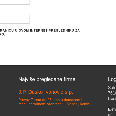
STRANICU U OVOM INTERNET PREGLEDNIKU ZA
AO.
Najviše pregledane firme
Log
Safe
J.P. Dusko Ivanovic s.p.
761
Bos
Prevoz Tereta do 25 tona u domacem i
medjunarodnom saobracaju. Sleper , kombi.
E-ma
off