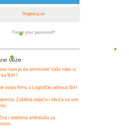
Registruj se
Forgot your password?
sne veze
bno Vam je da prevezete Vašu robu iz
i ka BiH?
e svoju firmu u Logistički adresar BiH
prema. Zaštitna odjeća i obuća za sve
ne.
ična i staklena ambalaža sa
pcem.