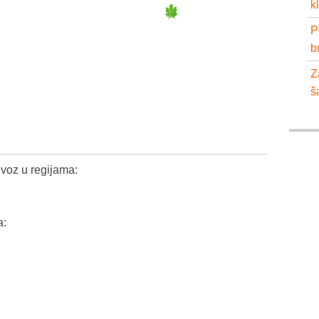
k
P
b
Z
š
voz u regijama:
a: