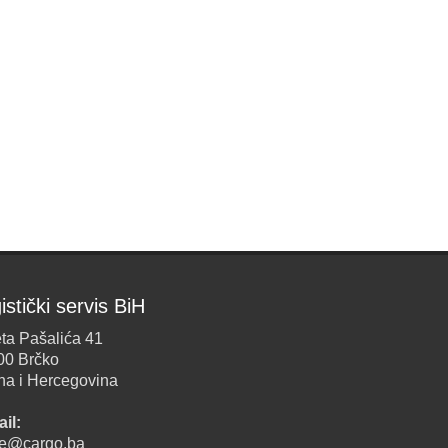
istički servis BiH
ta Pašalića 41
00 Brčko
na i Hercegovina
il:
ice@cargo.ba