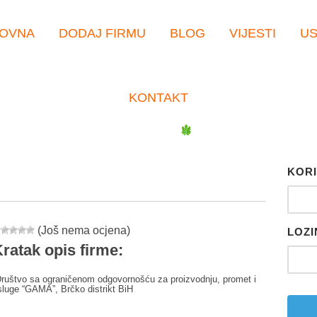
OVNA
DODAJ FIRMU
BLOG
VIJESTI
U
KONTAKT
KORI
(Još nema ocjena)
LOZI
ratak opis firme:
ruštvo sa ograničenom odgovornošću za proizvodnju, promet i
sluge “GAMA”, Brčko distrikt BiH