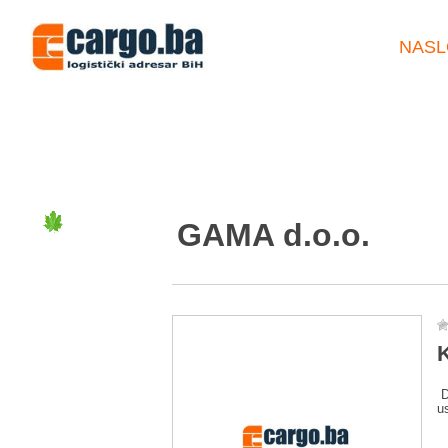
NASL
GAMA d.o.o.
K
D
u