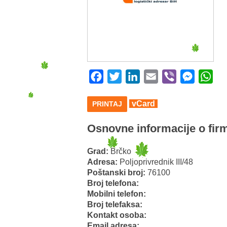
Facebook
Twitter
LinkedIn
Email
Viber
Messeng
Wha
vCard
PRINTAJ
Osnovne informacije o firm
Grad:
Brčko
Adresa:
Poljoprivrednik III/48
Poštanski broj:
76100
Broj telefona:
Mobilni telefon:
Broj telefaksa:
Kontakt osoba:
Email adresa: