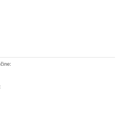
čine:
: