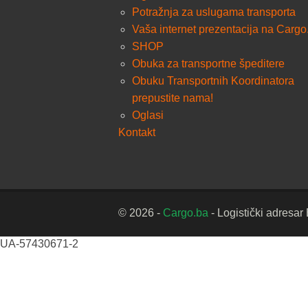
Potražnja za uslugama transporta
Vaša internet prezentacija na Cargo
SHOP
Obuka za transportne špeditere
Obuku Transportnih Koordinatora
prepustite nama!
Oglasi
Kontakt
© 2026 -
Cargo.ba
- Logistički adresar
UA-57430671-2