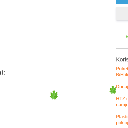
er
tsApp
Kori
Potre
i:
BiH il
Dodajt
HTZ o
namje
Plast
poklo