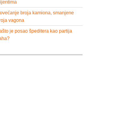
lijentima
ovećanje broja kamiona, smanjene
roja vagona
ašto je posao špeditera kao partija
aha?