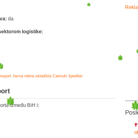
Rekla
tva:
da
sektorom logistike:
ansport
Javna robna skladišta
Carinski špediter
port
orta između BiH i:
Posl
o