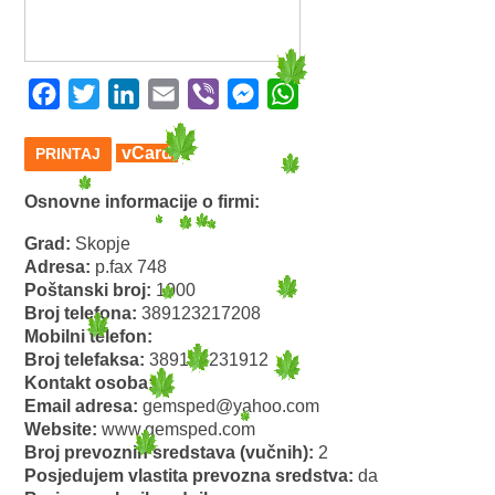
Facebook
Twitter
LinkedIn
Email
Viber
Messenger
WhatsApp
vCard
PRINTAJ
Osnovne informacije o firmi:
Grad:
Skopje
Adresa:
p.fax 748
Poštanski broj:
1000
Broj telefona:
389123217208
Mobilni telefon:
Broj telefaksa:
389123231912
Kontakt osoba:
Email adresa:
gemsped@yahoo.com
Website:
www.gemsped.com
Broj prevoznih sredstava (vučnih):
2
Posjedujem vlastita prevozna sredstva:
da