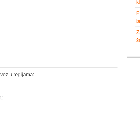
k
P
b
Z
š
voz u regijama:
a: