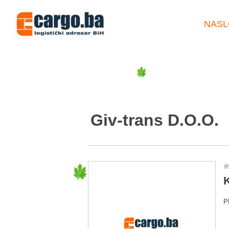
NASL
Giv-trans D.O.O.
K
P