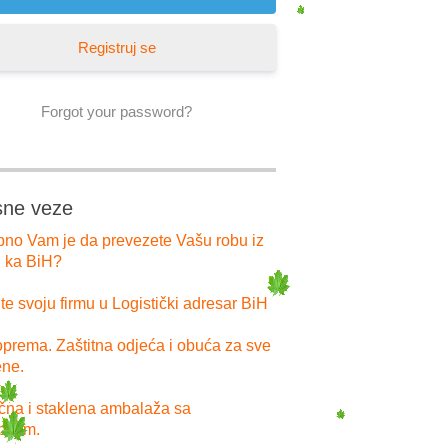
Registruj se
Forgot your password?
sne veze
bno Vam je da prevezete Vašu robu iz
i ka BiH?
e svoju firmu u Logistički adresar BiH
prema. Zaštitna odjeća i obuća za sve
ne.
ična i staklena ambalaža sa
pcem.