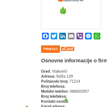
Facebook
Twitter
LinkedIn
Email
Viber
Messeng
Wha
vCard
PRINTAJ
Osnovne informacije o firm
Grad:
Vojkovići
Adresa:
Ilidža 129
Poštanski broj:
71214
Broj telefona:
Mobilni telefon:
066603357
Broj telefaksa:
Kontakt osoba:
Email adresa: