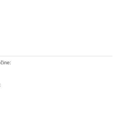
čine:
: