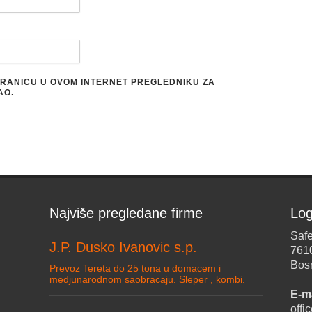
STRANICU U OVOM INTERNET PREGLEDNIKU ZA
AO.
Najviše pregledane firme
Log
Safe
J.P. Dusko Ivanovic s.p.
761
Bos
Prevoz Tereta do 25 tona u domacem i
medjunarodnom saobracaju. Sleper , kombi.
E-ma
off