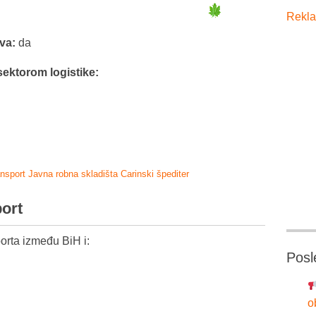
Rekla
tva:
da
sektorom logistike:
ansport
Javna robna skladišta
Carinski špediter
port
orta između BiH i:
Posl
o