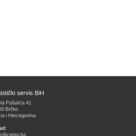
istički servis BiH
ta Pašalića 41
00 Brčko
na i Hercegovina
il:
ice@cargo.ba