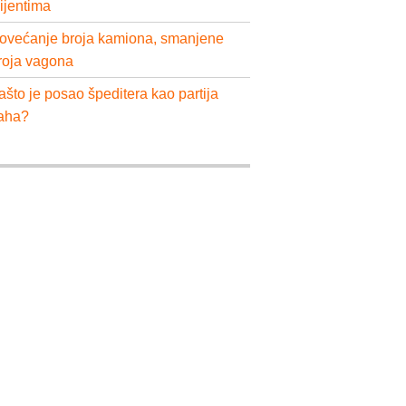
lijentima
ovećanje broja kamiona, smanjene
roja vagona
ašto je posao špeditera kao partija
aha?