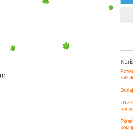
er
tsApp
Kori
Potre
i:
BiH il
Dodajt
HTZ o
namje
Plast
poklo