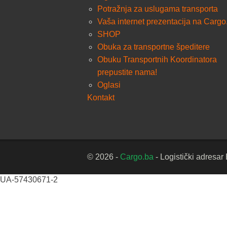
Potražnja za uslugama transporta
Vaša internet prezentacija na Cargo
SHOP
Obuka za transportne špeditere
Obuku Transportnih Koordinatora
prepustite nama!
Oglasi
Kontakt
© 2026 -
Cargo.ba
- Logistički adresar
UA-57430671-2