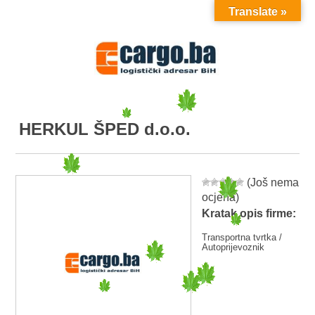
Translate »
MENU
HERKUL ŠPED d.o.o.
(Još nema
ocjena)
Kratak opis firme:
Transportna tvrtka /
Autoprijevoznik