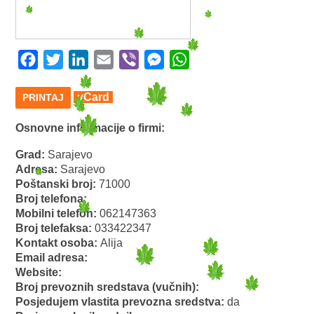
Facebook
Twitter
LinkedIn
Email
Viber
Messenger
WhatsApp
vCard
PRINTAJ
Osnovne informacije o firmi:
Grad:
Sarajevo
Adresa:
Sarajevo
Poštanski broj:
71000
Broj telefona:
Mobilni telefon:
062147363
Broj telefaksa:
033422347
Kontakt osoba:
Alija
Email adresa:
Website:
Broj prevoznih sredstava (vučnih):
Posjedujem vlastita prevozna sredstva:
da