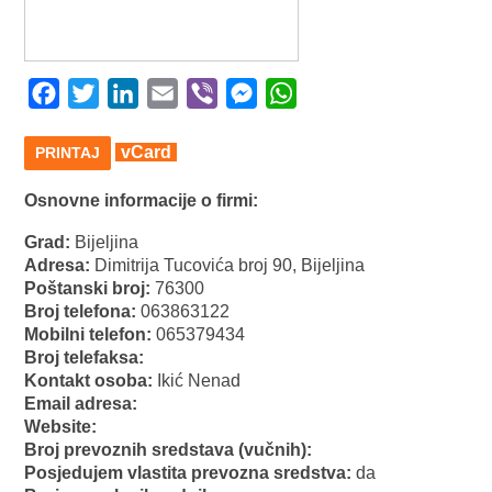
Facebook
Twitter
LinkedIn
Email
Viber
Messenger
WhatsApp
vCard
PRINTAJ
Osnovne informacije o firmi:
Grad:
Bijeljina
Adresa:
Dimitrija Tucovića broj 90, Bijeljina
Poštanski broj:
76300
Broj telefona:
063863122
Mobilni telefon:
065379434
Broj telefaksa:
Kontakt osoba:
Ikić Nenad
Email adresa:
Website:
Broj prevoznih sredstava (vučnih):
Posjedujem vlastita prevozna sredstva:
da