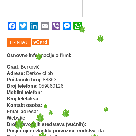
Facebook
Twitter
LinkedIn
Email
Viber
Messenger
WhatsApp
vCard
PRINTAJ
Osnovne informacije o firmi:
Grad:
Berkovići
Adresa:
Berkovići bb
Poštanski broj:
88363
Broj telefona:
059860126
Mobilni telefon:
Broj telefaksa:
Kontakt osoba:
Email adresa:
Website:
Broj prevoznih sredstava (vučnih):
Posjedujem vlastita prevozna sredstva:
da