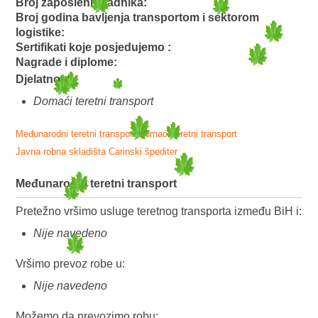
Broj zaposlenih radnika:
Broj godina bavljenja transportom i sektorom
logistike:
Sertifikati koje posjedujemo :
Nagrade i diplome:
Djelatnost:
Domaći teretni transport
Međunarodni teretni transport
Domaći teretni transport
Javna robna skladišta
Carinski špediter
Međunarodni teretni transport
Pretežno vršimo usluge teretnog transporta između BiH i:
Nije navedeno
Vršimo prevoz robe u:
Nije navedeno
Možemo da prevozimo robu: