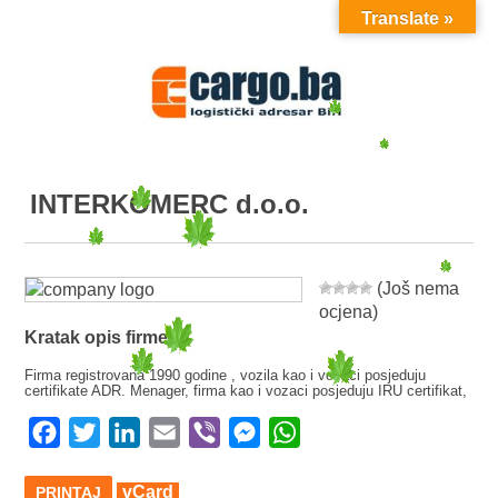
Translate »
MENU
INTERKOMERC d.o.o.
(Još nema
ocjena)
Kratak opis firme:
Firma registrovana 1990 godine , vozila kao i vozaci posjeduju
certifikate ADR. Menager, firma kao i vozaci posjeduju IRU certifikat,
Facebook
Twitter
LinkedIn
Email
Viber
Messenger
WhatsApp
vCard
PRINTAJ