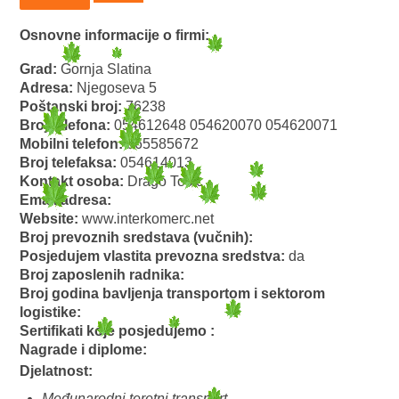
Osnovne informacije o firmi:
Grad:
Gornja Slatina
Adresa:
Njegoseva 5
Poštanski broj:
76238
Broj telefona:
054612648 054620070 054620071
Mobilni telefon:
065585672
Broj telefaksa:
054614013
Kontakt osoba:
Drago Tosic
Email adresa:
Website:
www.interkomerc.net
Broj prevoznih sredstava (vučnih):
Posjedujem vlastita prevozna sredstva:
da
Broj zaposlenih radnika:
Broj godina bavljenja transportom i sektorom
logistike:
Sertifikati koje posjedujemo :
Nagrade i diplome:
Djelatnost:
Međunarodni teretni transport