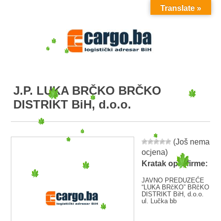
Translate »
MENU
J.P. LUKA BRČKO BRČKO
DISTRIKT BiH, d.o.o.
(Još nema
ocjena)
Kratak opis firme:
JAVNO PREDUZEĆE
“LUKA BRčKO” BRčKO
DISTRIKT BiH, d.o.o.
ul. Lučka bb