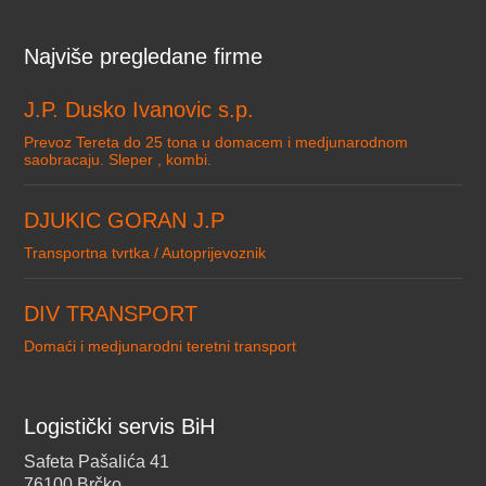
Najviše pregledane firme
J.P. Dusko Ivanovic s.p.
Prevoz Tereta do 25 tona u domacem i medjunarodnom
saobracaju. Sleper , kombi.
DJUKIC GORAN J.P
Transportna tvrtka / Autoprijevoznik
DIV TRANSPORT
Domaći i medjunarodni teretni transport
Logistički servis BiH
Safeta Pašalića 41
76100 Brčko