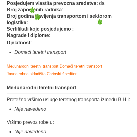
Posjedujem vlastita prevozna sredstva:
da
Broj zaposlenih radnika:
Broj godina bavljenja transportom i sektorom
logistike:
Sertifikati koje posjedujemo :
Nagrade i diplome:
Djelatnost:
Domaći teretni transport
Međunarodni teretni transport
Domaći teretni transport
Javna robna skladišta
Carinski špediter
Međunarodni teretni transport
Pretežno vršimo usluge teretnog transporta između BiH i:
Nije navedeno
Vršimo prevoz robe u:
Nije navedeno