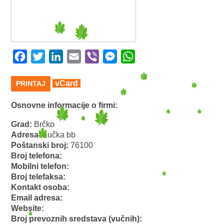
Facebook
Twitter
LinkedIn
Email
Viber
Messenger
WhatsApp
vCard
PRINTAJ
Osnovne informacije o firmi:
Grad:
Brčko
Adresa:
Lučka bb
Poštanski broj:
76100
Broj telefona:
Mobilni telefon:
Broj telefaksa:
Kontakt osoba:
Email adresa:
Website:
Broj prevoznih sredstava (vučnih):