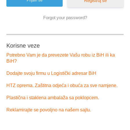
Registruj se
Forgot your password?
Korisne veze
Potrebno Vam je da prevezete Vašu robu iz BiH ili ka
BiH?
Dodajte svoju firmu u Logistički adresar BiH
HTZ oprema. Zaštitna odjeća i obuća za sve namjene.
Plastična i staklena ambalaža sa poklopcem.
Reklamirajte se povoljno na našem sajtu.