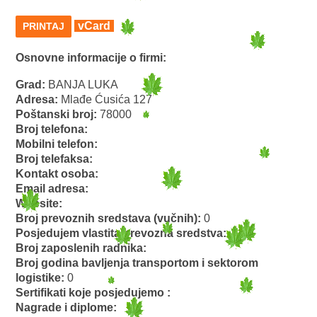
vCard
PRINTAJ
Osnovne informacije o firmi:
Grad:
BANJA LUKA
Adresa:
Mlađe Ćusića 127
Poštanski broj:
78000
Broj telefona:
Mobilni telefon:
Broj telefaksa:
Kontakt osoba:
Email adresa:
Website:
Broj prevoznih sredstava (vučnih):
0
Posjedujem vlastita prevozna sredstva:
Broj zaposlenih radnika:
Broj godina bavljenja transportom i sektorom
logistike:
0
Sertifikati koje posjedujemo :
Nagrade i diplome: