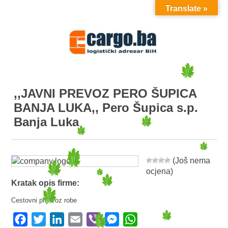
Translate »
MENU
,,JAVNI PREVOZ PERO ŠUPICA
BANJA LUKA,, Pero Šupica s.p.
Banja Luka
(Još nema
ocjena)
Kratak opis firme:
Cestovni prijevoz robe
Facebook
Twitter
LinkedIn
Email
Viber
Messenger
WhatsApp