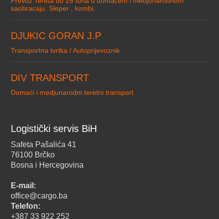
Prevoz Tereta do 25 tona u domacem i medjunarodnom
saobracaju. Sleper , kombi.
DJUKIC GORAN J.P
Transportna tvrtka / Autoprijevoznik
DIV TRANSPORT
Domaći i medjunarodni teretni transport
Logistički servis BiH
Safeta Pašalića 41
76100 Brčko
Bosna i Hercegovina
E-mail:
office@cargo.ba
Telefon:
+387 33 922 252