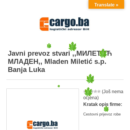
Translate »
MENU
Javni prevoz stvari ,,МИЛЕТИЋ
МЛАДЕН,, Mladen Miletić s.p.
Banja Luka
(Još nema
ocjena)
Kratak opis firme:
Cestovni prijevoz robe