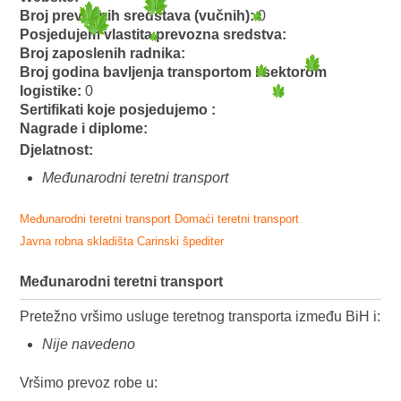
Broj prevoznih sredstava (vučnih):
0
Posjedujem vlastita prevozna sredstva:
Broj zaposlenih radnika:
Broj godina bavljenja transportom i sektorom
logistike:
0
Sertifikati koje posjedujemo :
Nagrade i diplome:
Djelatnost:
Međunarodni teretni transport
Međunarodni teretni transport
Domaći teretni transport
Javna robna skladišta
Carinski špediter
Međunarodni teretni transport
Pretežno vršimo usluge teretnog transporta između BiH i:
Nije navedeno
Vršimo prevoz robe u: