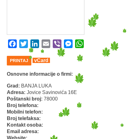
Facebook
Twitter
LinkedIn
Email
Viber
Messenger
WhatsApp
vCard
PRINTAJ
Osnovne informacije o firmi:
Grad:
BANJA LUKA
Adresa:
Jovice Savinovića 16E
Poštanski broj:
78000
Broj telefona:
Mobilni telefon:
Broj telefaksa:
Kontakt osoba:
Email adresa:
Website: