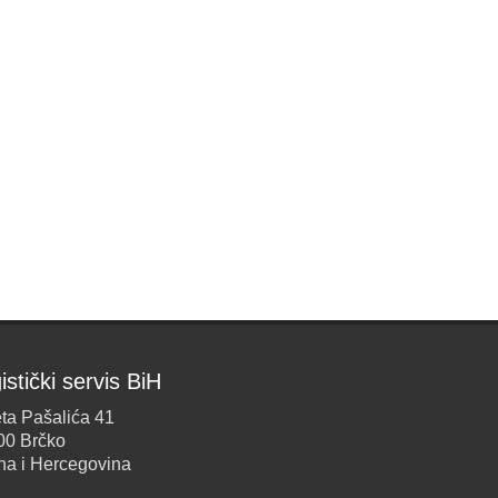
istički servis BiH
ta Pašalića 41
00 Brčko
na i Hercegovina