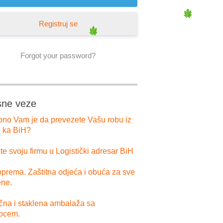
Registruj se
Forgot your password?
sne veze
bno Vam je da prevezete Vašu robu iz
i ka BiH?
e svoju firmu u Logistički adresar BiH
prema. Zaštitna odjeća i obuća za sve
ne.
ična i staklena ambalaža sa
pcem.