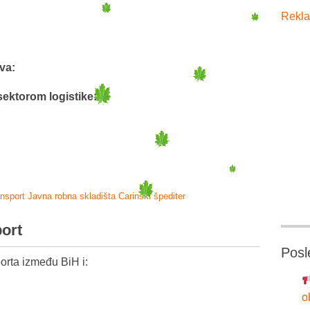
Rekla
va:
sektorom logistike:
0
ansport
Javna robna skladišta
Carinski špediter
port
Posl
orta između BiH i:
o