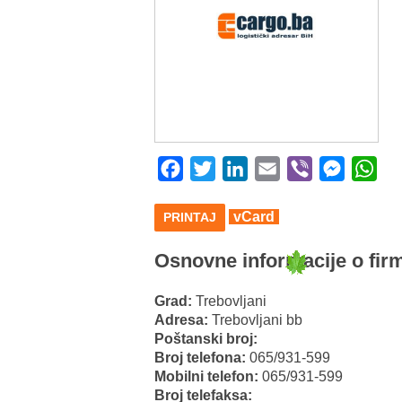
Facebook
Twitter
LinkedIn
Email
Viber
Messeng
Wha
vCard
PRINTAJ
Osnovne informacije o firm
Grad:
Trebovljani
Adresa:
Trebovljani bb
Poštanski broj:
Broj telefona:
065/931-599
Mobilni telefon:
065/931-599
Broj telefaksa: