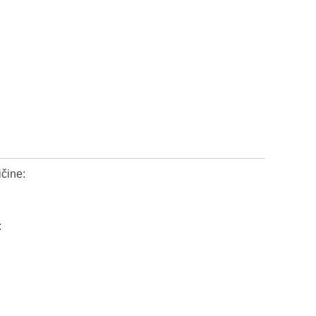
čine:
: