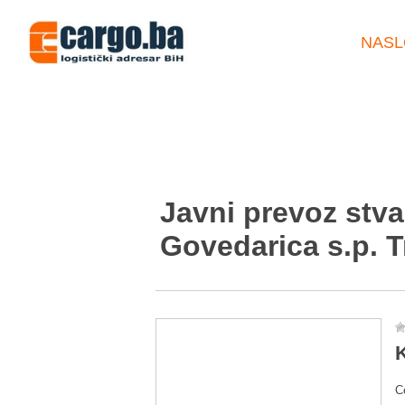
NASL
Javni prevoz stv
Govedarica s.p. T
K
C