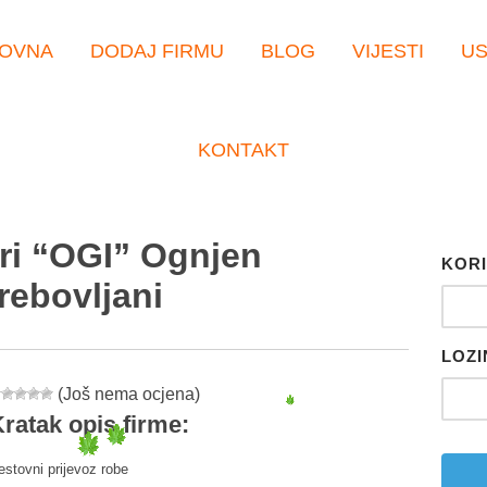
OVNA
DODAJ FIRMU
BLOG
VIJESTI
U
KONTAKT
ari “OGI” Ognjen
KORI
rebovljani
LOZI
(Još nema ocjena)
ratak opis firme:
estovni prijevoz robe