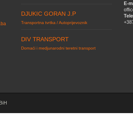
E-ma
off
DJUKIC GORAN J.P
Tele
+38
Transportna tvrtka / Autoprijevoznik
.ba
DIV TRANSPORT
Domaći i medjunarodni teretni transport
 BiH