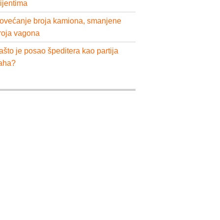
lijentima
ovećanje broja kamiona, smanjene
roja vagona
ašto je posao špeditera kao partija
aha?