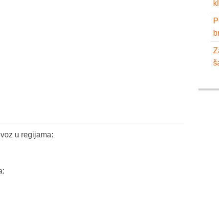
k
P
b
Z
š
voz u regijama:
a: