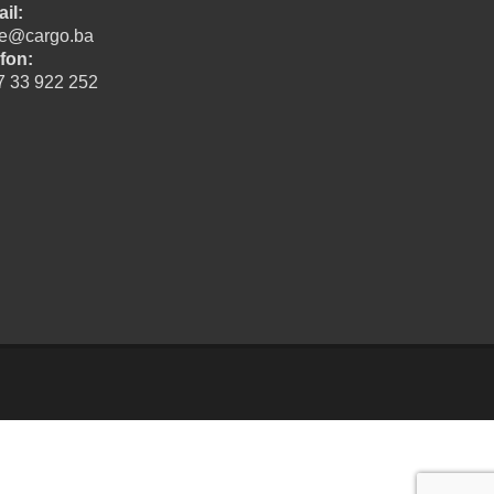
il:
ice@cargo.ba
fon:
7 33 922 252