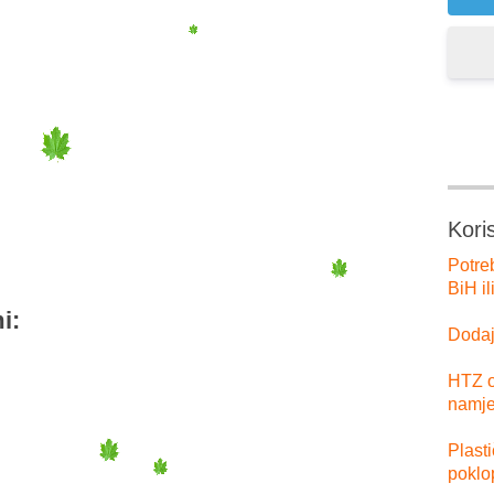
er
tsApp
Kori
Potre
BiH il
i:
Dodajt
HTZ o
namje
Plast
poklo