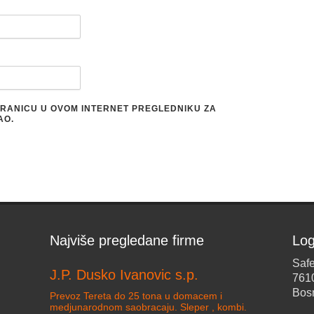
STRANICU U OVOM INTERNET PREGLEDNIKU ZA
AO.
Najviše pregledane firme
Log
Safe
J.P. Dusko Ivanovic s.p.
761
Bos
Prevoz Tereta do 25 tona u domacem i
medjunarodnom saobracaju. Sleper , kombi.