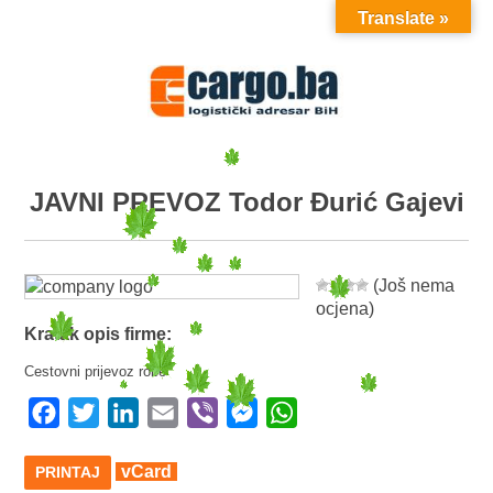
Translate »
MENU
JAVNI PREVOZ Todor Đurić Gajevi
(Još nema
ocjena)
Kratak opis firme:
Cestovni prijevoz robe
Facebook
Twitter
LinkedIn
Email
Viber
Messenger
WhatsApp
vCard
PRINTAJ