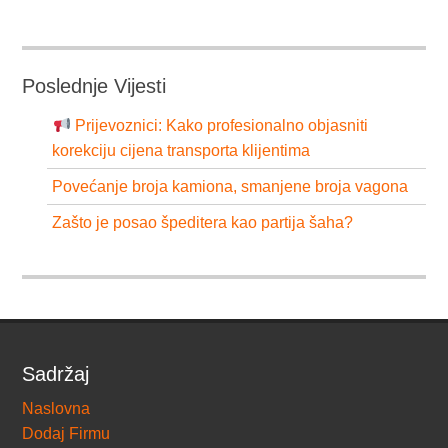
Poslednje Vijesti
Prijevoznici: Kako profesionalno objasniti
korekciju cijena transporta klijentima
Povećanje broja kamiona, smanjene broja vagona
Zašto je posao špeditera kao partija šaha?
Sadržaj
Naslovna
Dodaj Firmu