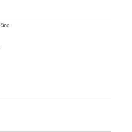
čine:
: