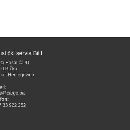
istički servis BiH
ta Pašalića 41
00 Brčko
na i Hercegovina
il:
ice@cargo.ba
fon:
7 33 922 252