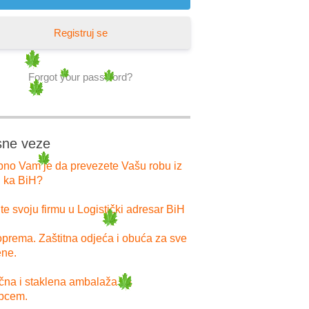
Registruj se
Forgot your password?
sne veze
bno Vam je da prevezete Vašu robu iz
i ka BiH?
e svoju firmu u Logistički adresar BiH
prema. Zaštitna odjeća i obuća za sve
ne.
ična i staklena ambalaža sa
pcem.