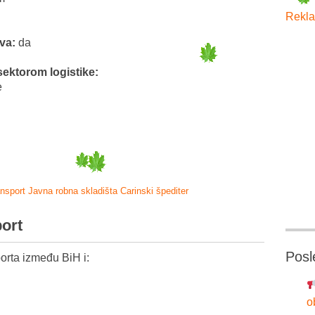
Rekla
tva:
da
sektorom logistike:
e
ansport
Javna robna skladišta
Carinski špediter
port
Posl
orta između BiH i:
o