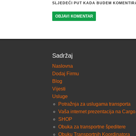
SLJEDEĆI PUT KADA BUDEM KOMENTIR
Sadržaj
Naslovna
Dodaj Firmu
Blog
Vijesti
Usluge
Potražnja za uslugama transporta
Vaša internet prezentacija na Cargo
SHOP
Obuka za transportne špeditere
Obuku Transportnih Koordinatora