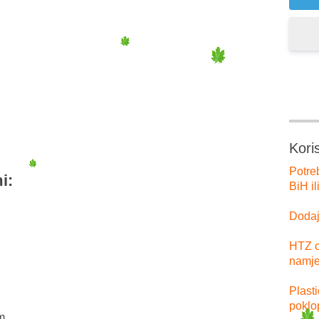
er
tsApp
Kori
Potre
i:
BiH il
Dodajt
HTZ o
namje
Plast
poklo
m