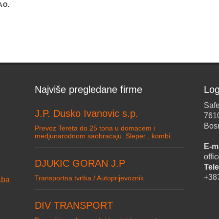
AO.
Najviše pregledane firme
Log
Safe
J.P. Dusko Ivanovic s.p.
761
Bos
Prevoz Tereta do 25 tona u domacem i
medjunarodnom saobracaju. Sleper , kombi.
E-ma
off
DJUKIC GORAN J.P
Tele
+38
Transportna tvrtka / Autoprijevoznik
.ba
DIV TRANSPORT