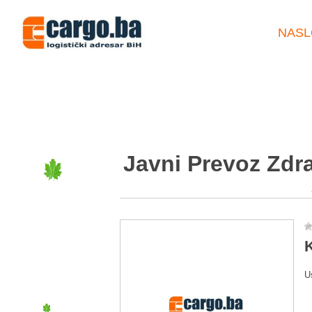
NASL
Javni Prevoz Zdr
K
U