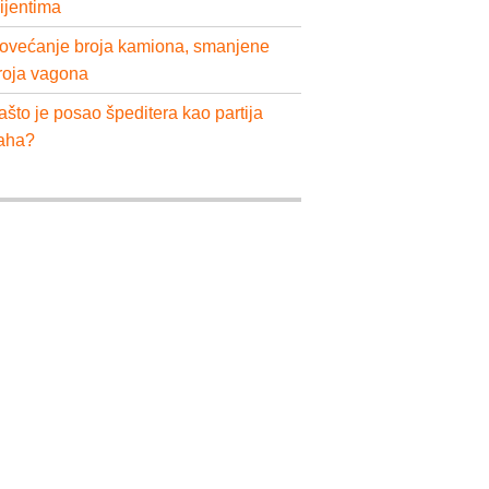
lijentima
ovećanje broja kamiona, smanjene
roja vagona
ašto je posao špeditera kao partija
aha?