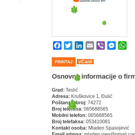
Facebook
Twitter
LinkedIn
Email
Viber
Messeng
Wha
vCard
PRINTAJ
Osnovne informacije o firm
Grad:
Teslić
Adresa:
Kruškovice 1, Đulić
Poštanski broj:
74272
Broj telefona:
065688565
Mobilni telefon:
065688565
Broj telefaksa:
053410081
Kontakt osoba:
Mladen Spasojević
Email adresa:
mladen.ines@gmail.co