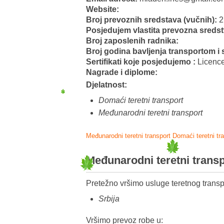
Website:
Broj prevoznih sredstava (vučnih):
2
Posjedujem vlastita prevozna sreds
Broj zaposlenih radnika:
Broj godina bavljenja transportom i 
Sertifikati koje posjedujemo :
Licenc
Nagrade i diplome:
Djelatnost:
Domaći teretni transport
Međunarodni teretni transport
Međunarodni teretni transport
Domaći teretni tr
Međunarodni teretni trans
Pretežno vršimo usluge teretnog transp
Srbija
Vršimo prevoz robe u: