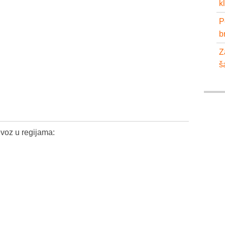
k
P
b
Z
š
voz u regijama: