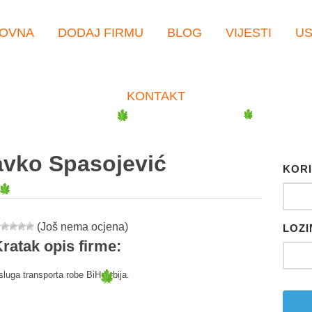
OVNA
DODAJ FIRMU
BLOG
VIJESTI
U
KONTAKT
avko Spasojević
KORI
(Još nema ocjena)
LOZI
ratak opis firme:
sluga transporta robe BiH-Srbija.