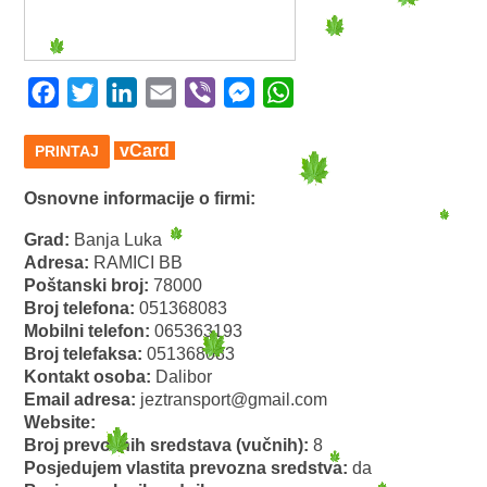
Facebook
Twitter
LinkedIn
Email
Viber
Messenger
WhatsApp
vCard
PRINTAJ
Osnovne informacije o firmi:
Grad:
Banja Luka
Adresa:
RAMICI BB
Poštanski broj:
78000
Broj telefona:
051368083
Mobilni telefon:
065363193
Broj telefaksa:
051368083
Kontakt osoba:
Dalibor
Email adresa:
jeztransport@gmail.com
Website:
Broj prevoznih sredstava (vučnih):
8
Posjedujem vlastita prevozna sredstva:
da