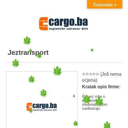
Translate »
MENU
Jeztransport
(Još nema
ocjena)
Kratak opis firme:
Prevoz robe u
domaćem i
međunarodnom
saobraćaju