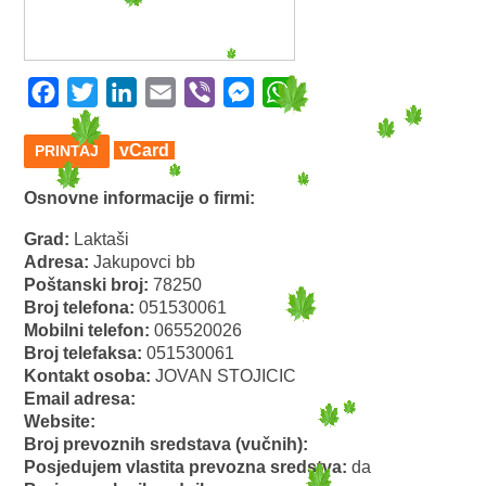
Facebook
Twitter
LinkedIn
Email
Viber
Messenger
WhatsApp
vCard
PRINTAJ
Osnovne informacije o firmi:
Grad:
Laktaši
Adresa:
Jakupovci bb
Poštanski broj:
78250
Broj telefona:
051530061
Mobilni telefon:
065520026
Broj telefaksa:
051530061
Kontakt osoba:
JOVAN STOJICIC
Email adresa:
Website:
Broj prevoznih sredstava (vučnih):
Posjedujem vlastita prevozna sredstva:
da