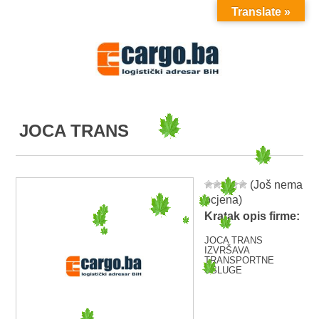
Translate »
MENU
JOCA TRANS
(Još nema
ocjena)
Kratak opis firme:
JOCA TRANS
IZVRŠAVA
TRANSPORTNE
USLUGE