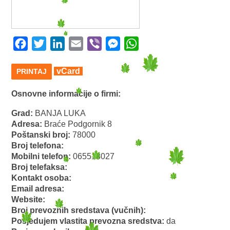
Facebook
Twitter
LinkedIn
Email
Viber
Messenger
WhatsApp
vCard
PRINTAJ
Osnovne informacije o firmi:
Grad:
BANJA LUKA
Adresa:
Braće Podgornik 8
Poštanski broj:
78000
Broj telefona:
Mobilni telefon:
065518027
Broj telefaksa:
Kontakt osoba:
Email adresa:
Website:
Broj prevoznih sredstava (vučnih):
Posjedujem vlastita prevozna sredstva:
da