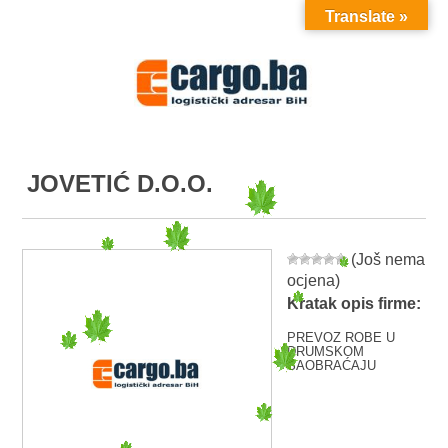
Translate »
MENU
JOVETIĆ D.O.O.
(Još nema
ocjena)
Kratak opis firme:
PREVOZ ROBE U
DRUMSKOM
SAOBRAĆAJU