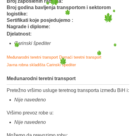
Broj zaposlenih radnika:
Broj godina bavljenja transportom i sektorom
logistike:
Sertifikati koje posjedujemo :
Nagrade i diplome:
Djelatnost:
Carinski špediter
Međunarodni teretni transport
Domaći teretni transport
Javna robna skladišta
Carinski špediter
Međunarodni teretni transport
Pretežno vršimo usluge teretnog transporta između BiH i:
Nije navedeno
Vršimo prevoz robe u:
Nije navedeno
Možemo da prevozimo robu: