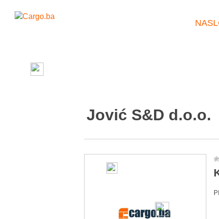
NASL
Jović S&D d.o.o.
K
P