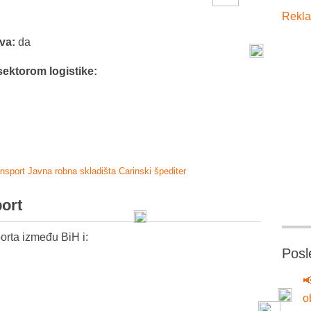
Rekla
tva:
da
sektorom logistike:
ansport
Javna robna skladišta
Carinski špediter
port
orta između BiH i:
Posl

o