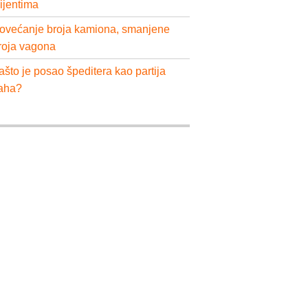
lijentima
ovećanje broja kamiona, smanjene
roja vagona
ašto je posao špeditera kao partija
aha?