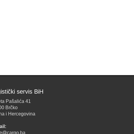
istički servis BiH
ta Pašalića 41
00 Brčko
na i Hercegovina
il:
ice@cargo.ba