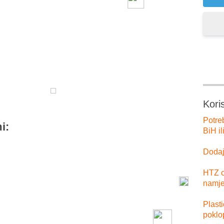
er
tsApp
Kori
Potre
i:
BiH il
Dodajt
HTZ o
namje
Plast
poklo