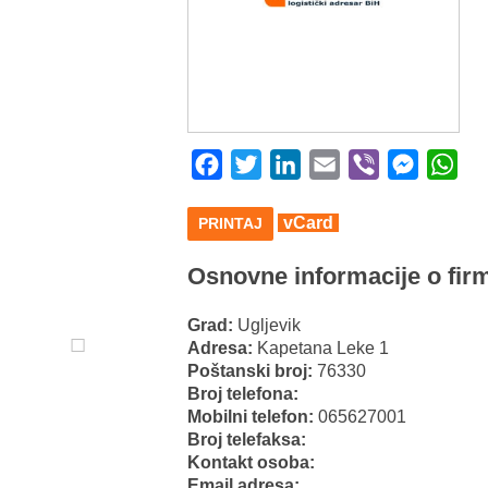
Facebook
Twitter
LinkedIn
Email
Viber
Messeng
Wha
vCard
PRINTAJ
Osnovne informacije o firm
Grad:
Ugljevik
Adresa:
Kapetana Leke 1
Poštanski broj:
76330
Broj telefona:
Mobilni telefon:
065627001
Broj telefaksa:
Kontakt osoba:
Email adresa: