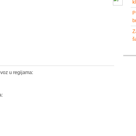
k
P
b
Z
š
voz u regijama:
a: