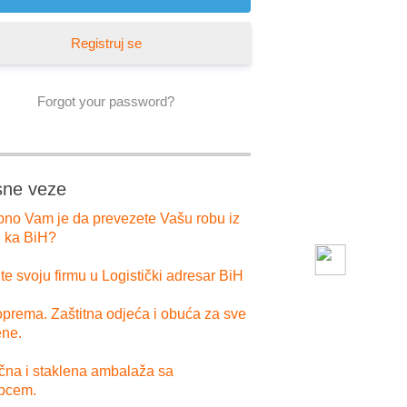
Registruj se
Forgot your password?
sne veze
bno Vam je da prevezete Vašu robu iz
i ka BiH?
e svoju firmu u Logistički adresar BiH
prema. Zaštitna odjeća i obuća za sve
ne.
ična i staklena ambalaža sa
pcem.