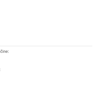
čine:
: