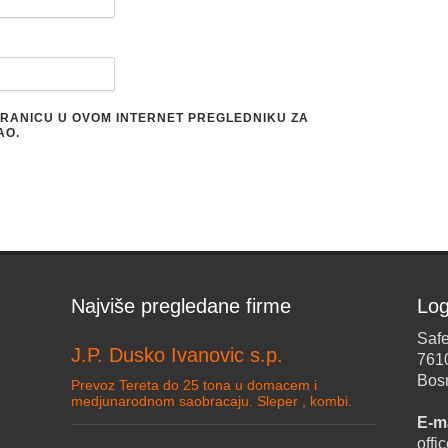
STRANICU U OVOM INTERNET PREGLEDNIKU ZA
AO.
Najviše pregledane firme
Log
Safe
J.P. Dusko Ivanovic s.p.
761
Bos
Prevoz Tereta do 25 tona u domacem i
medjunarodnom saobracaju. Sleper , kombi.
E-ma
off