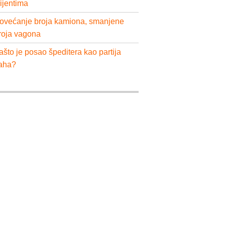
lijentima
ovećanje broja kamiona, smanjene
roja vagona
ašto je posao špeditera kao partija
aha?