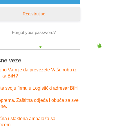
Registruj se
Forgot your password?
sne veze
bno Vam je da prevezete Vašu robu iz
i ka BiH?
e svoju firmu u Logistički adresar BiH
prema. Zaštitna odjeća i obuća za sve
ne.
ična i staklena ambalaža sa
pcem.