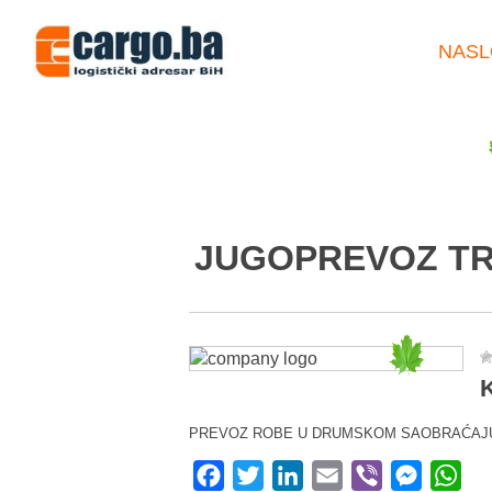
NASL
JUGOPREVOZ TRE
K
PREVOZ ROBE U DRUMSKOM SAOBRAĆAJ
Facebook
Twitter
LinkedIn
Email
Viber
Messeng
Wha