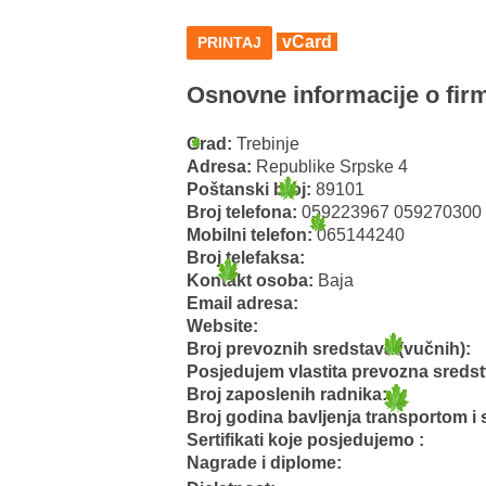
vCard
PRINTAJ
Osnovne informacije o firm
Grad:
Trebinje
Adresa:
Republike Srpske 4
Poštanski broj:
89101
Broj telefona:
059223967 059270300
Mobilni telefon:
065144240
Broj telefaksa:
Kontakt osoba:
Baja
Email adresa:
Website:
Broj prevoznih sredstava (vučnih):
Posjedujem vlastita prevozna sreds
Broj zaposlenih radnika:
Broj godina bavljenja transportom i 
Sertifikati koje posjedujemo :
Nagrade i diplome: