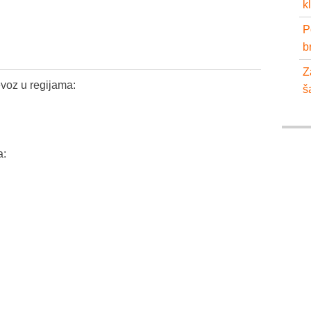
k
P
b
Z
voz u regijama:
š
a: