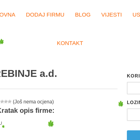
OVNA
DODAJ FIRMU
BLOG
VIJESTI
U
KONTAKT
BINJE a.d.
KORI
(Još nema ocjena)
LOZI
ratak opis firme:
U
er
tsApp