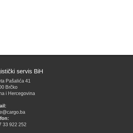
istički servis BiH
ta Pašalića 41
00 Brčko
na i Hercegovina
il:
ice@cargo.ba
fon:
7 33 922 252