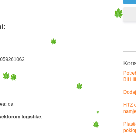
i:
 059261062
Kori
Potre
BiH il
Dodajt
tva:
da
HTZ o
namje
sektorom logistike:
Plast
poklo