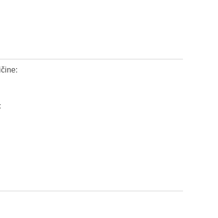
čine:
: