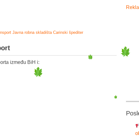
Rekla
ansport
Javna robna skladišta
Carinski špediter
port
orta između BiH i:
Posl
o