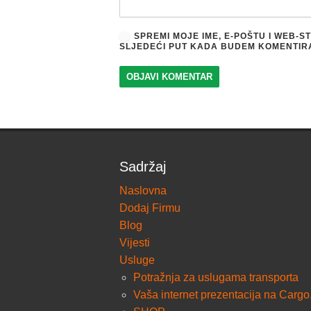
SPREMI MOJE IME, E-POŠTU I WEB-
SLJEDEĆI PUT KADA BUDEM KOMENTIR
Sadržaj
Naslovna
Dodaj Firmu
Blog
Vijesti
Usluge
Potražnja za uslugama transporta
Vaša internet prezentacija na Cargo