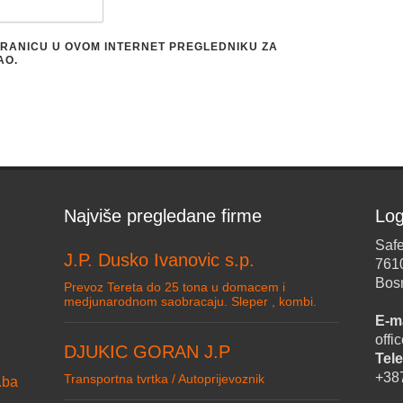
STRANICU U OVOM INTERNET PREGLEDNIKU ZA
AO.
Najviše pregledane firme
Log
Safe
J.P. Dusko Ivanovic s.p.
761
Bos
Prevoz Tereta do 25 tona u domacem i
medjunarodnom saobracaju. Sleper , kombi.
E-ma
off
DJUKIC GORAN J.P
Tele
+38
Transportna tvrtka / Autoprijevoznik
.ba