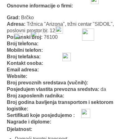
Osnovne informacije o firmi:
Grad:
Brčko
Adresa:
Tržnica "Arizona", tržni centar "SIDOIL",
poslovni prostor br. 12
Poštanski broj:
76100
Broj telefona:
Mobilni telefon:
Broj telefaksa:
Kontakt osoba:
Email adresa:
Website:
Broj prevoznih sredstava (vučnih):
Posjedujem vlastita prevozna sredstva:
da
Broj zaposlenih radnika:
Broj godina bavljenja transportom i sektorom
logistike:
Sertifikati koje posjedujemo :
Nagrade i diplome:
Djelatnost:
Domaći teretni transport