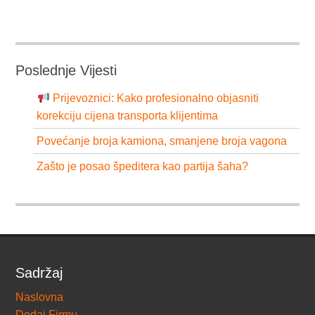
Poslednje Vijesti
Prijevoznici: Kako profesionalno objasniti
korekciju cijena transporta klijentima
Povećanje broja kamiona, smanjene broja vagona
Zašto je posao špeditera kao partija šaha?
Sadržaj
Naslovna
Dodaj Firmu