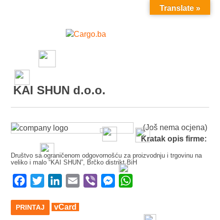
Translate »
MENU
KAI SHUN d.o.o.
(Još nema ocjena)
Kratak opis firme:
Društvo sa ograničenom odgovornošću za proizvodnju i trgovinu na
veliko i malo “KAI SHUN”, Brčko distrikt BiH
Facebook
Twitter
LinkedIn
Email
Viber
Messenger
WhatsApp
vCard
PRINTAJ