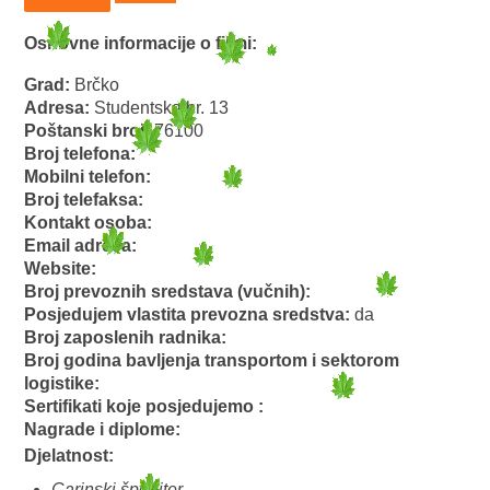
Osnovne informacije o firmi:
Grad:
Brčko
Adresa:
Studentska br. 13
Poštanski broj:
76100
Broj telefona:
Mobilni telefon:
Broj telefaksa:
Kontakt osoba:
Email adresa:
Website:
Broj prevoznih sredstava (vučnih):
Posjedujem vlastita prevozna sredstva:
da
Broj zaposlenih radnika:
Broj godina bavljenja transportom i sektorom
logistike:
Sertifikati koje posjedujemo :
Nagrade i diplome:
Djelatnost:
Carinski špediter