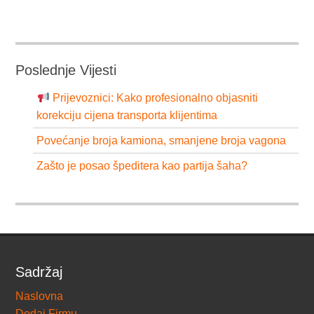
Poslednje Vijesti
Prijevoznici: Kako profesionalno objasniti
korekciju cijena transporta klijentima
Povećanje broja kamiona, smanjene broja vagona
Zašto je posao špeditera kao partija šaha?
Sadržaj
Naslovna
Dodaj Firmu