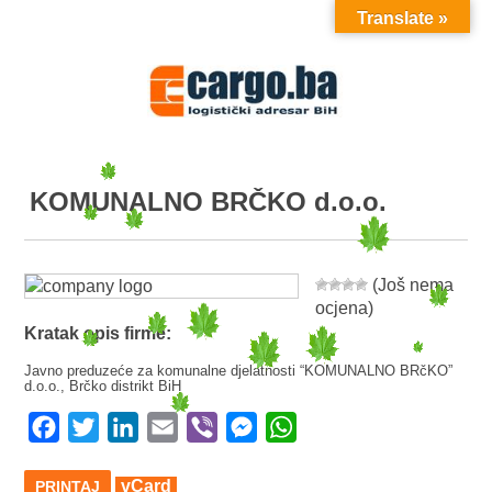
Translate »
MENU
KOMUNALNO BRČKO d.o.o.
(Još nema
ocjena)
Kratak opis firme:
Javno preduzeće za komunalne djelatnosti “KOMUNALNO BRčKO”
d.o.o., Brčko distrikt BiH
Facebook
Twitter
LinkedIn
Email
Viber
Messenger
WhatsApp
vCard
PRINTAJ